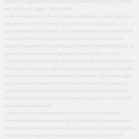
risultante a seguito dell'applicazione del predetto articolo 2, comma 8-
bis, del decreto-legge n. 194 del 2009.
4. Alle amministrazioni che non abbiano adempiuto a quanto previsto
dal comma 3 entro il 31 marzo 2012 è fatto comunque divieto, a
decorrere dalla predetta data, di procedere ad assunzioni di personale
a qualsiasi titolo e con qualsiasi contratto; continuano ad essere
esclusi dal predetto divieto gli incarichi conferiti ai sensi dell'articolo 19,
commi 5-bis e 6, del decreto legislativo 30 marzo 2001, n. 165, e
successive modificazioni. Fino all'emanazione dei provvedimenti di cui
al comma 3 le dotazioni organiche sono provvisoriamente individuate
in misura pari ai posti coperti alla data di entrata in vigore della legge
di conversione del presente decreto; sono fatte salve le procedure
concorsuali e di mobilità nonché di conferimento di incarichi ai sensi
dell'articolo 19, commi 5-bis e 6, del decreto legislativo n. 165 del 2001
avviate alla predetta data.
5. Restano esclusi dall'applicazione dei commi 3 e 4 il personale
amministrativo operante presso gli uffici giudiziari, la Presidenza del
Consiglio, le Autorità di bacino di rilievo nazionale, il Corpo della polizia
penitenziaria, i magistrati, l'Agenzia italiana del farmaco, nei limiti