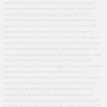
del presente decreto e, limitatamente al personale per il quale la
decorrenza del trattamento pensionistico è disciplinata in base al
comma 9 dell'articolo 59 della legge 27 dicembre 1997, n. 449, e
successive modificazioni ed integrazioni, per i soggetti che hanno
maturato i requisiti per il pensionamento entro il 31 dicembre 2011.
23-bis. Per le regioni sottoposte ai piani di rientro per le quali in
attuazione dell'articolo 1, comma 174, quinto periodo, della legge 30
dicembre 2004, n. 311, è stato applicato il blocco automatico del turn
over del personale del servizio sanitario regionale, con decreto del
Ministro della salute, di concerto con il Ministro dell'economia e delle
finanze, sentito il Ministro per i rapporti con le regioni e per la
coesione territoriale, su richiesta della regione interessata, può essere
disposta la deroga al predetto blocco del turn over, previo
accertamento, in sede congiunta, da parte del Comitato permanente
per la verifica dell'erogazione dei livelli essenziali di assistenza e del
Tavolo tecnico per la verifica degli adempimenti regionali, di cui
rispettivamente agli articoli 9 e 12 dell'intesa Stato-regioni del 23
marzo 2005, sentita l'Agenzia nazionale per i servizi sanitari regionali
(AGENAS), della necessità di procedere alla suddetta deroga al fine di