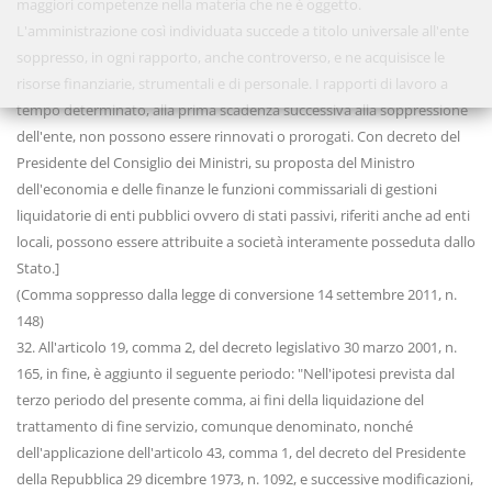
maggiori competenze nella materia che ne è oggetto.
L'amministrazione così individuata succede a titolo universale all'ente
soppresso, in ogni rapporto, anche controverso, e ne acquisisce le
risorse finanziarie, strumentali e di personale. I rapporti di lavoro a
tempo determinato, alla prima scadenza successiva alla soppressione
dell'ente, non possono essere rinnovati o prorogati. Con decreto del
Presidente del Consiglio dei Ministri, su proposta del Ministro
dell'economia e delle finanze le funzioni commissariali di gestioni
liquidatorie di enti pubblici ovvero di stati passivi, riferiti anche ad enti
locali, possono essere attribuite a società interamente posseduta dallo
Stato.]
(Comma soppresso dalla legge di conversione 14 settembre 2011, n.
148)
32. All'articolo 19, comma 2, del decreto legislativo 30 marzo 2001, n.
165, in fine, è aggiunto il seguente periodo: "Nell'ipotesi prevista dal
terzo periodo del presente comma, ai fini della liquidazione del
trattamento di fine servizio, comunque denominato, nonché
dell'applicazione dell'articolo 43, comma 1, del decreto del Presidente
della Repubblica 29 dicembre 1973, n. 1092, e successive modificazioni,