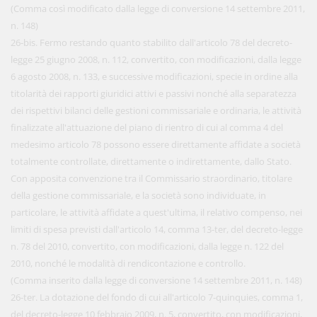
(Comma così modificato dalla legge di conversione 14 settembre 2011,
n. 148)
26-bis. Fermo restando quanto stabilito dall'articolo 78 del decreto-
legge 25 giugno 2008, n. 112, convertito, con modificazioni, dalla legge
6 agosto 2008, n. 133, e successive modificazioni, specie in ordine alla
titolarità dei rapporti giuridici attivi e passivi nonché alla separatezza
dei rispettivi bilanci delle gestioni commissariale e ordinaria, le attività
finalizzate all'attuazione del piano di rientro di cui al comma 4 del
medesimo articolo 78 possono essere direttamente affidate a società
totalmente controllate, direttamente o indirettamente, dallo Stato.
Con apposita convenzione tra il Commissario straordinario, titolare
della gestione commissariale, e la società sono individuate, in
particolare, le attività affidate a quest'ultima, il relativo compenso, nei
limiti di spesa previsti dall'articolo 14, comma 13-ter, del decreto-legge
n. 78 del 2010, convertito, con modificazioni, dalla legge n. 122 del
2010, nonché le modalità di rendicontazione e controllo.
(Comma inserito dalla legge di conversione 14 settembre 2011, n. 148)
26-ter. La dotazione del fondo di cui all'articolo 7-quinquies, comma 1,
del decreto-legge 10 febbraio 2009, n. 5, convertito, con modificazioni,