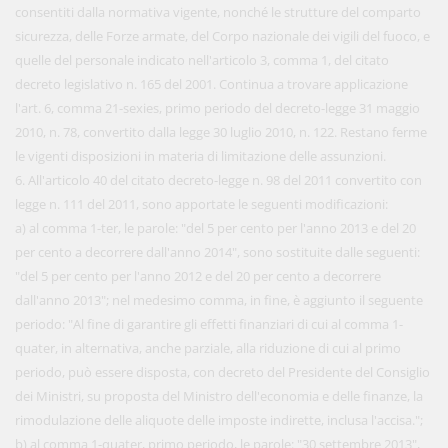
consentiti dalla normativa vigente, nonché le strutture del comparto
sicurezza, delle Forze armate, del Corpo nazionale dei vigili del fuoco, e
quelle del personale indicato nell'articolo 3, comma 1, del citato
decreto legislativo n. 165 del 2001. Continua a trovare applicazione
l'art. 6, comma 21-sexies, primo periodo del decreto-legge 31 maggio
2010, n. 78, convertito dalla legge 30 luglio 2010, n. 122. Restano ferme
le vigenti disposizioni in materia di limitazione delle assunzioni.
6. All'articolo 40 del citato decreto-legge n. 98 del 2011 convertito con
legge n. 111 del 2011, sono apportate le seguenti modificazioni:
a) al comma 1-ter, le parole: "del 5 per cento per l'anno 2013 e del 20
per cento a decorrere dall'anno 2014", sono sostituite dalle seguenti:
"del 5 per cento per l'anno 2012 e del 20 per cento a decorrere
dall'anno 2013"; nel medesimo comma, in fine, è aggiunto il seguente
periodo: "Al fine di garantire gli effetti finanziari di cui al comma 1-
quater, in alternativa, anche parziale, alla riduzione di cui al primo
periodo, può essere disposta, con decreto del Presidente del Consiglio
dei Ministri, su proposta del Ministro dell'economia e delle finanze, la
rimodulazione delle aliquote delle imposte indirette, inclusa l'accisa.";
b) al comma 1-quater, primo periodo, le parole: "30 settembre 2013",