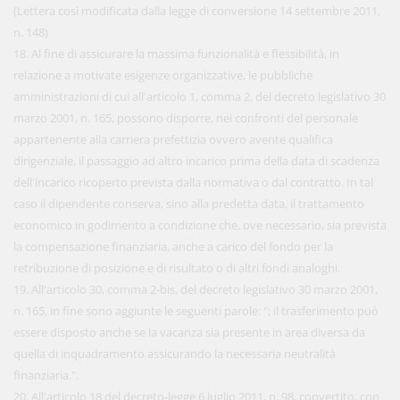
(Lettera così modificata dalla legge di conversione 14 settembre 2011,
n. 148)
18. Al fine di assicurare la massima funzionalità e flessibilità, in
relazione a motivate esigenze organizzative, le pubbliche
amministrazioni di cui all'articolo 1, comma 2, del decreto legislativo 30
marzo 2001, n. 165, possono disporre, nei confronti del personale
appartenente alla carriera prefettizia ovvero avente qualifica
dirigenziale, il passaggio ad altro incarico prima della data di scadenza
dell'incarico ricoperto prevista dalla normativa o dal contratto. In tal
caso il dipendente conserva, sino alla predetta data, il trattamento
economico in godimento a condizione che, ove necessario, sia prevista
la compensazione finanziaria, anche a carico del fondo per la
retribuzione di posizione e di risultato o di altri fondi analoghi.
19. All'articolo 30, comma 2-bis, del decreto legislativo 30 marzo 2001,
n. 165, in fine sono aggiunte le seguenti parole: "; il trasferimento può
essere disposto anche se la vacanza sia presente in area diversa da
quella di inquadramento assicurando la necessaria neutralità
finanziaria.".
20. All'articolo 18 del decreto-legge 6 luglio 2011, n. 98, convertito, con