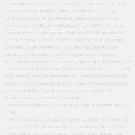
(Comma abrogato dall'art. 11, comma 10, D.L. 6 dicembre 2011, n. 201,
convertito, con modificazioni, dalla L. 22 dicembre 2011, n. 214)
13. All'articolo 21, comma 3, del decreto-legge 6 luglio 2011, n. 98,
convertito con modificazioni dalla legge 15 luglio 2011, n. 111, sono
aggiunti, in fine, i seguenti periodi: «Dall'anno 2012 il fondo di cui al
presente comma è ripartito, d'intesa con la Conferenza Stato-regioni,
sulla base di criteri premiali individuati da un'apposita struttura
paritetica da istituire senza nuovi o maggiori oneri a carico della
finanza pubblica. La predetta struttura svolge compiti di monitoraggio
sulle spese e sull'organizzazione del trasporto pubblico locale. Il 50 per
cento delle risorse può essere attribuito, in particolare, a favore degli
enti collocati nella classe degli enti più virtuosi; tra i criteri di virtuosità
è comunque inclusa l'attribuzione della gestione dei servizi di
trasporto con procedura ad evidenza pubblica.».
(Comma così modificato dalla legge di conversione 14 settembre 2011,
n. 148)
14. All'articolo 15 del citato decreto-legge n. 98 del 2011 convertito con
legge n. 111 del 2011, dopo il comma 1, è inserito il seguente: "1-bis.
Fermo quanto previsto dal comma 1, nei casi in cui il bilancio di un