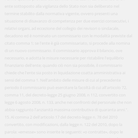
ente sottoposto alla vigilanza dello Stato non sia deliberato nel
termine stabilito dalla normativa vigente, ovvero presenti una
situazione di disavanzo di competenza per due esercizi consecutivi, i
relativi organi, ad eccezione del collegio dei revisori o sindacale,
decadono ed è nominato un commissario con le modalità previste dal
citato comma 1; se l'ente è già commissariato, si procede alla nomina
di un nuovo commissario. Il commissario approva il bilancio, ove
necessario, e adotta le misure necessarie per ristabilire l'equilibrio
finanziario dell'ente; quando ciò non sia possibile, il commissario
chiede che l'ente sia posto in liquidazione coatta amministrativa ai
sensi del comma 1. Nell'ambito delle misure di cui al precedente
periodo il commissario può esercitare la facoltà di cui all'articolo 72,
comma 11, del decreto-legge 25 giugno 2008, n 112, convertito con
legge 6 agosto 2008, n. 133, anche nei confronti del personale che non
abbia raggiunto l'anzianità massima contributiva di quaranta anni.".
15. Al comma 2 dell'articolo 17 del decreto-legge n. 78 del 2010
convertito, con modificazioni, dalla legge n. 122 del 2010, dopo la
parola: «emesse» sono inserite le seguenti: «o contratte», dopo le