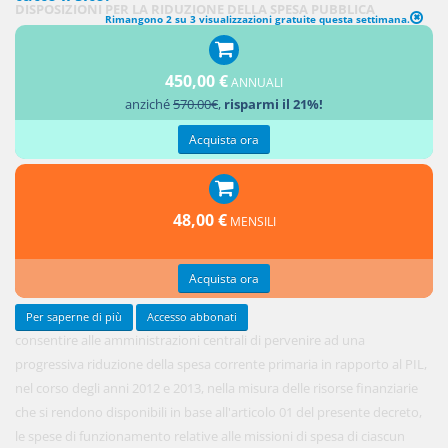
DISPOSIZIONI PER LA RIDUZIONE DELLA SPESA PUBBLICA
Rimangono 2 su 3 visualizzazioni gratuite questa settimana.
01. Al fine
450,00 €
di
ANNUALI
anziché
570.00€
,
risparmi il 21%!
Acquista ora
48,00 €
MENSILI
Acquista ora
Per saperne di più
Accesso abbonati
consentire alle amministrazioni centrali di pervenire ad una
progressiva riduzione della spesa corrente primaria in rapporto al PIL,
nel corso degli anni 2012 e 2013, nella misura delle risorse finanziarie
che si rendono disponibili in base all'articolo 01 del presente decreto,
le spese di funzionamento relative alle missioni di spesa di ciascun