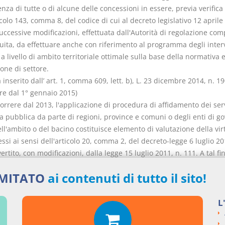
nza di tutte o di alcune delle concessioni in essere, previa verifica 
icolo 143, comma 8, del codice di cui al decreto legislativo 12 aprile
uccessive modificazioni, effettuata dall'Autorità di regolazione com
tuita, da effettuare anche con riferimento al programma degli inter
 a livello di ambito territoriale ottimale sulla base della normativa e
one di settore.
nserito dall’ art. 1, comma 609, lett. b), L. 23 dicembre 2014, n. 19
re dal 1° gennaio 2015)
orrere dal 2013, l'applicazione di procedura di affidamento dei serv
a pubblica da parte di regioni, province e comuni o degli enti di g
ell'ambito o del bacino costituisce elemento di valutazione della vir
essi ai sensi dell'articolo 20, comma 2, del decreto-legge 6 luglio 20
ertito, con modificazioni, dalla legge 15 luglio 2011, n. 111. A tal fin
za del Consiglio dei Ministri, nell'ambito dei compiti di tutela e
IMITATO
ai contenuti di tutto il sito!
ne della concorrenza nelle regioni e negli enti locali, comunica, en
 perentorio del 31 gennaio di ciascun anno, al Ministero dell'econ
inanze gli enti che hanno provveduto all'applicazione delle procedu
L
e dal presente articolo. In caso di mancata comunicazione entro il 