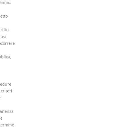
ennio,
getto
rtito,
così
decorrere
blica,
cedure
criteri
e
rmanenza
ve
 termine