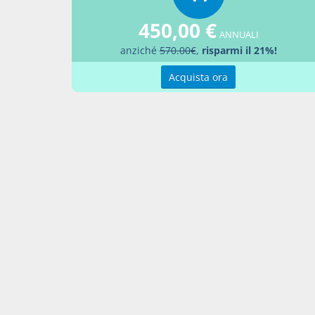
di cui 
della vi
450,00 €
4. Fatti
ANNUALI
anziché
570.00€
,
risparmi il 21%!
europei,
statali 
Acquista ora
pubblici
degli am
condizio
investim
priorit
evidenz
l'ente d
stata is
dei para
ovvero 
(Comma c
a decor
4-bis. L
partecip