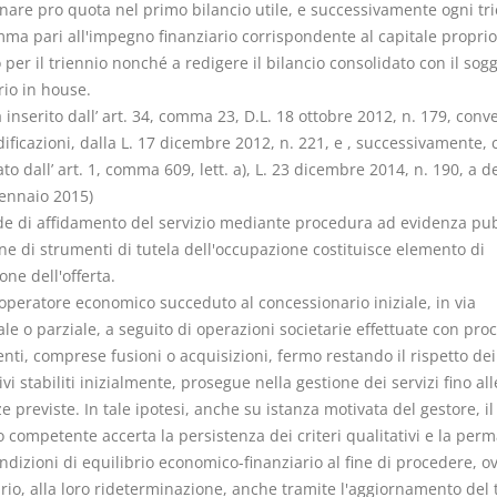
nare pro quota nel primo bilancio utile, e successivamente ogni tri
ma pari all'impegno finanziario corrispondente al capitale proprio
 per il triennio nonché a redigere il bilancio consolidato con il sog
rio in house.
nserito dall’ art. 34, comma 23, D.L. 18 ottobre 2012, n. 179, conve
ficazioni, dalla L. 17 dicembre 2012, n. 221, e , successivamente, 
to dall’ art. 1, comma 609, lett. a), L. 23 dicembre 2014, n. 190, a 
gennaio 2015)
ede di affidamento del servizio mediante procedura ad evidenza pub
ne di strumenti di tutela dell'occupazione costituisce elemento di
one dell'offerta.
'operatore economico succeduto al concessionario iniziale, in via
le o parziale, a seguito di operazioni societarie effettuate con pro
nti, comprese fusioni o acquisizioni, fermo restando il rispetto dei 
ivi stabiliti inizialmente, prosegue nella gestione dei servizi fino all
 previste. In tale ipotesi, anche su istanza motivata del gestore, il
o competente accerta la persistenza dei criteri qualitativi e la pe
ndizioni di equilibrio economico-finanziario al fine di procedere, o
rio, alla loro rideterminazione, anche tramite l'aggiornamento del