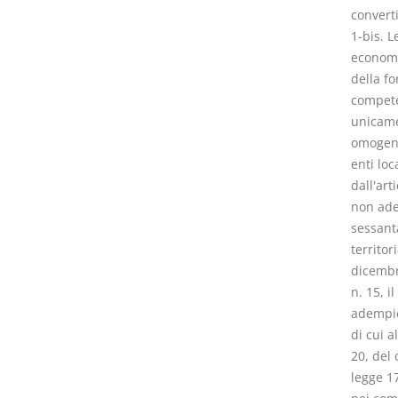
converti
1-bis. L
economic
della fo
competen
unicamen
omogenei
enti lo
dall'art
non ade
sessanta
territor
dicembre
n. 15, i
adempier
di cui a
20, del 
legge 1