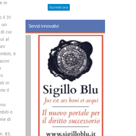
e in
Iscriviti ora
 il 31
i un
Servizi innovativi
 di cui
ui al
oni
ambiti, è
acini
e
ni
li in
te il
gno
mbiti o
mie di
n. 83,