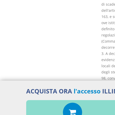
di scade
dell'art
163, e s
ove isti
definito
regolazi
(Comma i
decorre
3. A dec
evidenz
locali d
degli st
98, conv
Presiden
ACQUISTA ORA
l'accesso
ILL
promozio
termine
delle f
previst