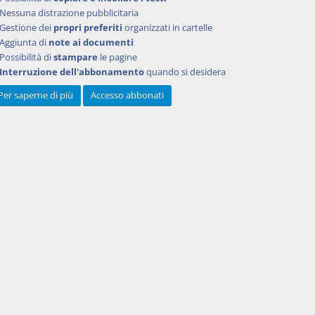
zione
Nessuna distrazione pubblicitaria
Gestione dei
propri preferiti
organizzati in cartelle
ondi
Aggiunta di
note ai documenti
liche
Possibilità di
stampare
le pagine
i servizi
Interruzione dell'abbonamento
quando si desidera
erno
Per saperne di più
Accesso abbonati
rvizio a
ni di
sono
a ad
, o
 sia
lla base
o,
 n. 190,