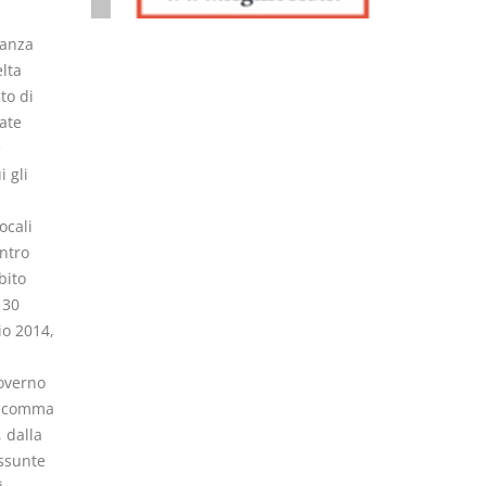
vanza
lta
to di
ate
e
 gli
ocali
ntro
bito
 30
io 2014,
governo
4, comma
 dalla
assunte