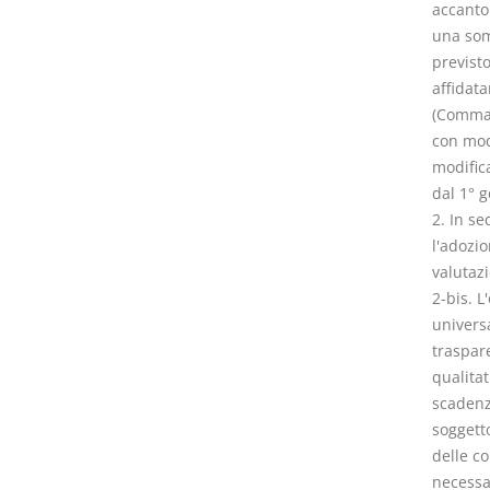
accanto
una som
previsto
affidata
(Comma i
con modi
modifica
dal 1° 
2. In s
l'adozio
valutazi
2-bis. L
universa
traspare
qualitat
scadenze
soggett
delle co
necessa