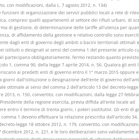
to, con modificazioni, dalla L. 7 agosto 2012, n. 134)
e funzioni di organizzazione dei servizi pubblici locali a rete di rile
a, compresi quelli appartenenti al settore dei rifiuti urbani, di sce
rma di gestione, di determinazione delle tariffe all'utenza per quan
za, di affidamento della gestione e relativo controllo sono esercit
te dagli enti di governo degli ambiti o bacini territoriali ottimali 
 istituiti o designati ai sensi del comma 1 del presente articolo cui
cali partecipano obbligatoriamente, fermo restando quanto previsto
icolo 1, comma 90, della legge 7 aprile 2014, n. 56. Qualora gli enti l
riscano ai predetti enti di governo entro il 1° marzo 2015 oppure e
 giorni dall'istituzione o designazione dell'ente di governo dell'am
iale ottimale ai sensi del comma 2 dell'articolo 13 del decreto-legge
 2013, n. 150, convertito, con modificazioni, dalla legge 27 febbra
l Presidente della regione esercita, previa diffida all'ente locale ad
e entro il termine di trenta giorni, i poteri sostitutivi. Gli enti di 
l comma 1 devono effettuare la relazione prescritta dall'articolo 3
decreto-legge 18 ottobre 2012, n. 179, convertito, con modificazioni,
7 dicembre 2012, n. 221, e le loro deliberazioni sono validamente 