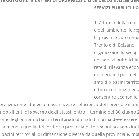
 TERRITORIALI E CRITERI DI ORGANIZZAZIONE DELLO SVOLGIMEN
SERVIZI PUBBLICI LO
1. A tutela della con
e dell'ambiente, le re
le province autonome
I Singoli Contratti
Il Condomin
Trento e di Bolzano
D. Minussi
La riforma di cui
organizzano lo svolg
Versione ebook
€ 5,99
220/2012
dei servizi pubblici lo
(iva incl.)
S. D'Andrea 
rete di rilevanza eco
Minussi
definendo il perimetr
Versione eb
ambiti o bacini territo
(iva incl.)
ottimali e omogenei t
consentire economie 
ferenziazione idonee a massimizzare l'efficienza del servizio e istit
do gli enti di governo degli stessi, entro il termine del 30 giugno 
ne degli ambiti o bacini territoriali ottimali di norma deve essere
e almeno a quella del territorio provinciale. Le regioni possono ind
i bacini territoriali di dimensione diversa da quella provinciale, m