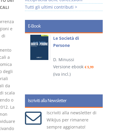
TO DEI
Tutti gli ultimi contributi >
CALI
correnza
E-Book
gioni e
 di
io
Le Società di
I
Persone
 alla legge
imento
cali a
D. Minussi
– D.
nomica
Versione ebook
(
€ 5,99
o degli
(iva incl.)
ook
€ 6,99
riali
ali da
di scala
uendo o
Iscriviti alla Newsletter
2012. La
Iscriviti alla newsletter di
 non
WikiJus per rimanere
ividuare
sempre aggiornato!
otivando