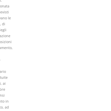
,
ionata
evisti
vano le
, di
degli
lazione
sizioni
damento,
-
ario
tuite
, ai
mbre
nsi
nto in
to, ad