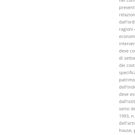
nei comp
preventi
relazion
dall'or
ragioni 
economic
interven
deve co
di setto
dei cost
specific
patrimon
dell'in
deve ess
dall'ist
sensi de
1993, n.
dell'art
house, g