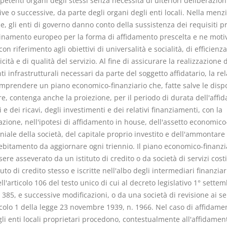
etenti organi degli stessi senza necessità di ulteriori deliberazioni
ve o successive, da parte degli organi degli enti locali. Nella menz
e, gli enti di governo danno conto della sussistenza dei requisiti pr
dinamento europeo per la forma di affidamento prescelta e ne moti
con riferimento agli obiettivi di universalità e socialità, di efficienza
ità e di qualità del servizio. Al fine di assicurare la realizzazione 
ti infrastrutturali necessari da parte del soggetto affidatario, la re
mprendere un piano economico-finanziario che, fatte salve le dispo
re, contenga anche la proiezione, per il periodo di durata dell'affi
i e dei ricavi, degli investimenti e dei relativi finanziamenti, con la
azione, nell'ipotesi di affidamento in house, dell'assetto economico
iale della società, del capitale proprio investito e dell'ammontare
debitamento da aggiornare ogni triennio. Il piano economico-finanzi
ere asseverato da un istituto di credito o da società di servizi costi
ituto di credito stesso e iscritte nell'albo degli intermediari finanziari
ll'articolo 106 del testo unico di cui al decreto legislativo 1° sette
 385, e successive modificazioni, o da una società di revisione ai se
icolo 1 della legge 23 novembre 1939, n. 1966. Nel caso di affidame
li enti locali proprietari procedono, contestualmente all'affidamen