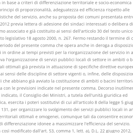
a in base a criteri di differenziazione territoriale e socio-economica 
rincipi di proporzionalità, adeguatezza ed efficienza rispetto alle
istiche del servizio, anche su proposta dei comuni presentata entro
012 previa lettera di adesione dei sindaci interessati o delibera d
o associato e già costituito ai sensi dell'articolo 30 del testo unico
to legislativo 18 agosto 2000, n. 267. Fermo restando il termine di c
eriodo del presente comma che opera anche in deroga a disposizi
i in ordine ai tempi previsti per la riorganizzazione del servizio in 
lva l'organizzazione di servizi pubblici locali di settore in ambiti o b
iali ottimali già prevista in attuazione di specifiche direttive europe
i sensi delle discipline di settore vigenti o, infine, delle disposizio
i che abbiano già avviato la costituzione di ambiti o bacini territoria
a con le previsioni indicate nel presente comma. Decorso inutilmen
indicato, il Consiglio dei Ministri, a tutela dell'unità giuridica ed
a, esercita i poteri sostitutivi di cui all'articolo 8 della legge 5 giu
 131, per organizzare lo svolgimento dei servizi pubblici locali in a
territoriali ottimali e omogenei, comunque tali da consentire econo
di differenziazione idonee a massimizzare l'efficienza del servizio.
osì modificato dall'art. 53, comma 1, lett. a), D.L. 22 giugno 2012, 