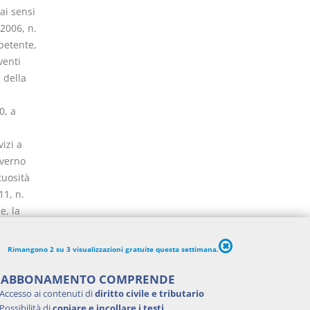
ai sensi
 2006, n.
petente,
venti
 della
0, a
izi a
overno
tuosità
11, n.
e, la
tro il
Rimangono 2 su 3 visualizzazioni gratuite questa settimana.
omia e
re
'ABBONAMENTO COMPRENDE
termine
Accesso ai contenuti di
diritto civile e tributario
Possibilità di
copiare e incollare i testi