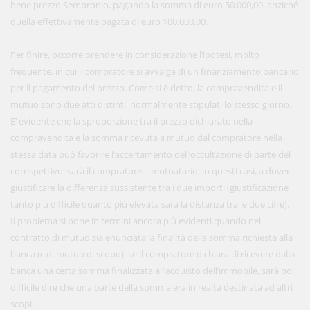
bene prezzo Sempronio, pagando la somma di euro 50.000,00, anziché
quella effettivamente pagata di euro 100.000,00.
Per finire, occorre prendere in considerazione l’ipotesi, molto
frequente, in cui il compratore si avvalga di un finanziamento bancario
per il pagamento del prezzo. Come si è detto, la compravendita e il
mutuo sono due atti distinti, normalmente stipulati lo stesso giorno.
E’ evidente che la sproporzione tra il prezzo dichiarato nella
compravendita e la somma ricevuta a mutuo dal compratore nella
stessa data può favorire l’accertamento dell’occultazione di parte del
corrispettivo: sarà il compratore – mutuatario, in questi casi, a dover
giustificare la differenza sussistente tra i due importi (giustificazione
tanto più difficile quanto più elevata sarà la distanza tra le due cifre).
Il problema si pone in termini ancora più evidenti quando nel
contratto di mutuo sia enunciata la finalità della somma richiesta alla
banca (c.d. mutuo di scopo): se il compratore dichiara di ricevere dalla
banca una certa somma finalizzata all’acquisto dell’immobile, sarà poi
difficile dire che una parte della somma era in realtà destinata ad altri
scopi.