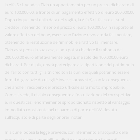
la Alfa S.r.l. vende a Tizio un appartamento per un prezzo dichiarato di
euro 100.000,00, a fronte di un pagamento effettivo di euro 200.000,00.
Dopo cinque mesi dalla data del rogito, la Alfa S.r.l. fallisce e i suoi
creditori, ritenendo irrisorio il prezzo di euro 100.000,00 in rapporto al
valore effettivo del bene, esercitano l’azione revocatoria fallimentare,
ottenendo la restituzione dell’immobile all’attivo fallimentare.
Tizio avrà perso la sua casa, e non potrà chiedere il rimborso dei
200.000,00 euro effettivamente pagati, ma solo dei 100.000,00 euro
dichiarati. Per di più, dovrà partecipare alla ripartizione del patrimonio
del fallito con tutti gli altri creditori (alcuni dei quali potranno essere
forniti di garanzie di cui egli è invece sprovvisto), con la conseguenza
che anche il recupero del prezzo ufficiale sarà molto improbabile.
Come si vede, il rischio conseguente all’occultazione del corrispettivo
è, in questi casi, enormemente sproporzionato rispetto al vantaggio
immediato consistente nel risparmio di parte dell’IVA dovuta
sull’acquisto e di parte degli onorari notarili.
In alcune ipotesi la legge prevede, con riferimento all’acquisto della
proprietà di beni immobili, un diritto di prelazione a favore di