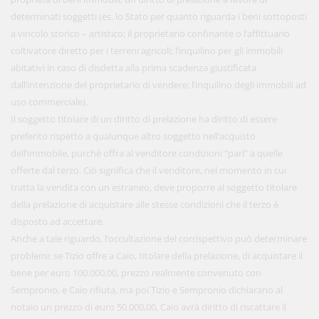
determinati soggetti (es. lo Stato per quanto riguarda i beni sottoposti
a vincolo storico – artistico; il proprietario confinante o l’affittuario
coltivatore diretto per i terreni agricoli; l’inquilino per gli immobili
abitativi in caso di disdetta alla prima scadenza giustificata
dall’intenzione del proprietario di vendere; l’inquilino degli immobili ad
uso commerciale).
Il soggetto titolare di un diritto di prelazione ha diritto di essere
preferito rispetto a qualunque altro soggetto nell’acquisto
dell’immobile, purchè offra al venditore condizioni “pari” a quelle
offerte dal terzo. Ciò significa che il venditore, nel momento in cui
tratta la vendita con un estraneo, deve proporre al soggetto titolare
della prelazione di acquistare alle stesse condizioni che il terzo è
disposto ad accettare.
Anche a tale riguardo, l’occultazione del corrispettivo può determinare
problemi: se Tizio offre a Caio, titolare della prelazione, di acquistare il
bene per euro 100.000,00, prezzo realmente convenuto con
Sempronio, e Caio rifiuta, ma poi Tizio e Sempronio dichiarano al
notaio un prezzo di euro 50.000,00, Caio avrà diritto di riscattare il