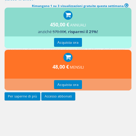
Rimangono 1 su 3 visualizzazioni gratuite questa settimana.
Nella prassi, il pagamento della parte di prezzo occulta avviene
450,00 €
ANNUALI
mediante utilizzo di contanti, o con assegni bancari (al fine di evitare
anziché
570.00€
,
risparmi il 21%!
che tale passaggio di denaro lasci tracce). E’ bene sottolineare, a tale
riguardo, che la normativa in materia di “riciclaggio” impone, per il
Acquista ora
pagamento di importi superiori ad euro 1000, l’utilizzo degli assegni
circolari o degli assegni bancari non trasferibili o dei bonifici bancari.
Chi
48,00 €
MENSILI
provvede
al
Acquista ora
Per saperne di più
Accesso abbonati