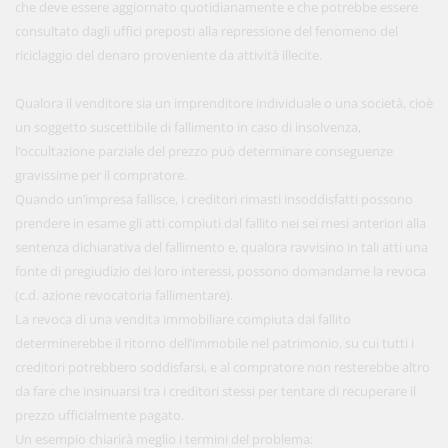
che deve essere aggiornato quotidianamente e che potrebbe essere
consultato dagli uffici preposti alla repressione del fenomeno del
riciclaggio del denaro proveniente da attività illecite.
Qualora il venditore sia un imprenditore individuale o una società, cioè
un soggetto suscettibile di fallimento in caso di insolvenza,
l’occultazione parziale del prezzo può determinare conseguenze
gravissime per il compratore.
Quando un’impresa fallisce, i creditori rimasti insoddisfatti possono
prendere in esame gli atti compiuti dal fallito nei sei mesi anteriori alla
sentenza dichiarativa del fallimento e, qualora ravvisino in tali atti una
fonte di pregiudizio dei loro interessi, possono domandarne la revoca
(c.d. azione revocatoria fallimentare).
La revoca di una vendita immobiliare compiuta dal fallito
determinerebbe il ritorno dell’immobile nel patrimonio, su cui tutti i
creditori potrebbero soddisfarsi, e al compratore non resterebbe altro
da fare che insinuarsi tra i creditori stessi per tentare di recuperare il
prezzo ufficialmente pagato.
Un esempio chiarirà meglio i termini del problema: