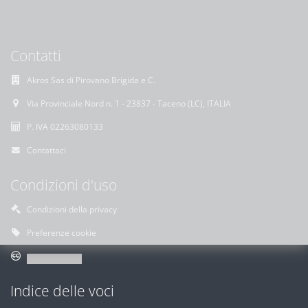
Contatti
Akros Sas di Pirovano Brigida e C.
Via Provinciale Nord n. 1 - 23837 - Taceno (LC), ITALIA
P. IVA 02263080133
Contattaci
Condizioni d'uso
Condizioni della privacy
Preferenze cookie
Indice delle voci