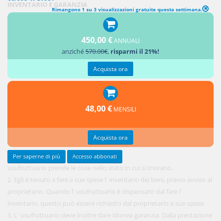
INVENTARIO E GARANZIA
Rimangono 1 su 3 visualizzazioni gratuite questa settimana.
1. L'
450,00 €
ANNUALI
anziché
570.00€
,
risparmi il 21%!
Acquista ora
48,00 €
MENSILI
Acquista ora
Per saperne di più
Accesso abbonati
usufruttuario prende le cose nello stato in cui si trovano.
2. Egli è tenuto a fare a sue spese l' inventario dei beni, previo avviso al
proprietario. Quando l' usufruttuario è dispensato dal fare l'
inventario, questo può essere richiesto dal proprietario a sue spese.
3. L' usufruttuario deve inoltre dare idonea garanzia. Dalla prestazione