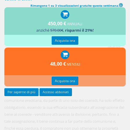
Rimangono 1 su 3 visualizzazioni gratuite questa settimana.
450,00 €
ANNUALI
La vendita
anziché
570.00€
,
risparmi il 21%!
di un
bene,
Acquista ora
facente
parte di
una
48,00 €
MENSILI
Acquista ora
Per saperne di più
Accesso abbonati
comunione ereditaria, da parte di uno solo dei coeredi, ha solo effetto
obbligatorio, essendo la sua efficacia subordinata all'assegnazione del
bene al coerede - venditore attraverso la divisione; pertanto, fino a
tale assegnazione, il bene continua a far parte della comunione e,
finché essa perdura, il compratore non può ottenerne la proprietà