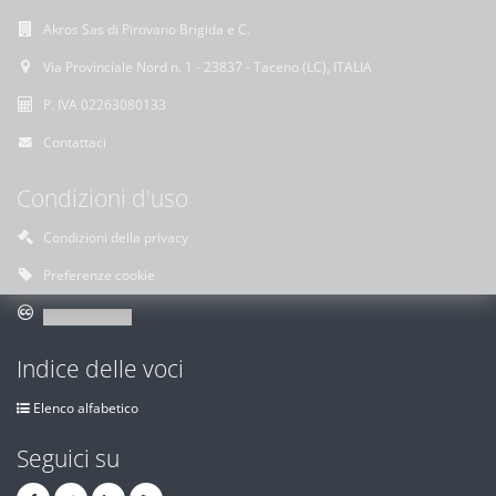
Akros Sas di Pirovano Brigida e C.
Via Provinciale Nord n. 1 - 23837 - Taceno (LC), ITALIA
P. IVA 02263080133
Contattaci
Condizioni d'uso
Condizioni della privacy
Preferenze cookie
Indice delle voci
Elenco alfabetico
Seguici su