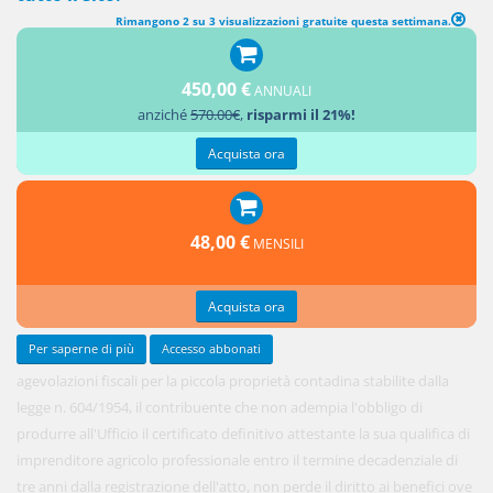
Rimangono 2 su 3 visualizzazioni gratuite questa settimana.
450,00 €
ANNUALI
In tema di
anziché
570.00€
,
risparmi il 21%!
Acquista ora
48,00 €
MENSILI
Acquista ora
Per saperne di più
Accesso abbonati
agevolazioni fiscali per la piccola proprietà contadina stabilite dalla
legge n. 604/1954, il contribuente che non adempia l'obbligo di
produrre all'Ufficio il certificato definitivo attestante la sua qualifica di
imprenditore agricolo professionale entro il termine decadenziale di
tre anni dalla registrazione dell'atto, non perde il diritto ai benefici ove