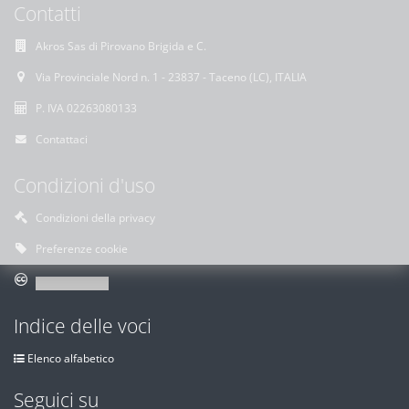
Contatti
Akros Sas di Pirovano Brigida e C.
Via Provinciale Nord n. 1 - 23837 - Taceno (LC), ITALIA
P. IVA 02263080133
Contattaci
Condizioni d'uso
Condizioni della privacy
Preferenze cookie
Indice delle voci
Elenco alfabetico
Seguici su