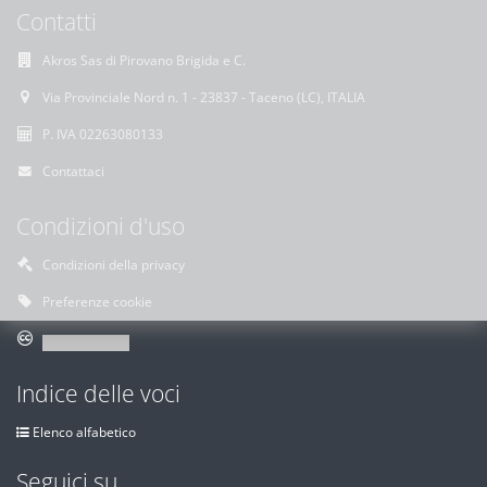
Contatti
Akros Sas di Pirovano Brigida e C.
Via Provinciale Nord n. 1 - 23837 - Taceno (LC), ITALIA
P. IVA 02263080133
Contattaci
Condizioni d'uso
Condizioni della privacy
Preferenze cookie
Indice delle voci
Elenco alfabetico
Seguici su