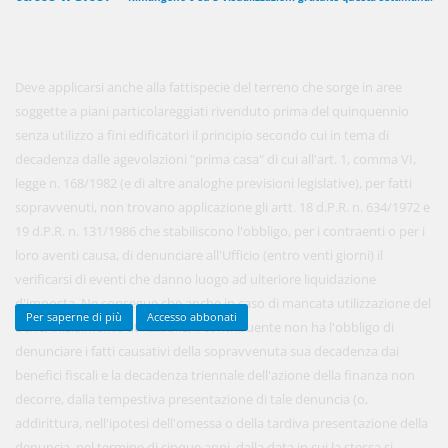
450,00 €
ANNUALI
Deve applicarsi anche alla fattispecie del terreno che sorge in aree
anziché
570.00€
,
risparmi il 21%!
soggette a piani particolareggiati rivenduto prima del quinquennio
senza utilizzo a fini edificatori il principio secondo cui in tema di
Acquista ora
decadenza dalle agevolazioni "prima casa" di cui all'art. 1, comma VI,
legge n. 168/1982 (e di altre analoghe previsioni legislative), per fatti
sopravvenuti, non trovano applicazione gli artt. 18 d.P.R. n. 634/1972 e
48,00 €
MENSILI
19 d.P.R. n. 131/1986 che stabiliscono l'obbligo, per i contraenti o per i
loro aventi causa, di denunciare all'Ufficio (entro venti giorni) il
verificarsi di eventi che danno luogo ad ulteriore liquidazione
Acquista ora
d'imposta. Ne consegue che anche in caso di mancata utilizzazione del
Per saperne di più
Accesso abbonati
bene, inizialmente utilizzabile, il contribuente non ha l'obbligo di
denunciare i fatti causativi della sopravvenuta sua decadenza dai
benefici fiscali e la decadenza triennale dell'azione della finanza non
decorre, dalla tempestiva presentazione di tale denuncia (o,
addirittura, nell'ipotesi dell'omessa o della tardiva presentazione della
denuncia, nel termine di cinque anni, dalla data in cui la stessa si