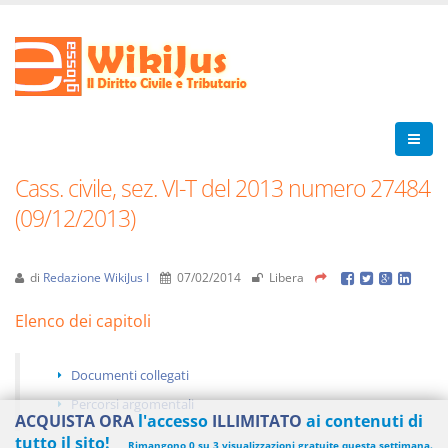
Cass. civile, sez. VI-T del 2013 numero 27484
(09/12/2013)
di
Redazione WikiJus I
07/02/2014
Libera
Elenco dei capitoli
Documenti collegati
Percorsi argomentali
ACQUISTA ORA
l'accesso
ILLIMITATO
ai contenuti di
tutto il sito!
Rimangono 0 su 3 visualizzazioni gratuite questa settimana.