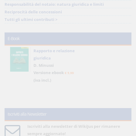
Responsabilità del notaio: natura giuridica e limiti
Reciprocità delle concessioni
Tutti gli ultimi contributi >
E-Book
Rapporto e relazione
giuridica
D. Minussi
Versione ebook
€ 5,99
(iva incl.)
Iscriviti alla Newsletter
Iscriviti alla newsletter di WikiJus per rimanere
sempre aggiornato!