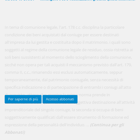
450,00 €
ANNUALI
In tema di comunione legale, l'art. 178 c.c. disciplina la particolare
anziché
570.00€
,
risparmi il 21%!
condizione dei beni acquistati dal coniuge per essere destinati
all'impresa da lui gestita e costituita dopo il matrimonio, i quali sono
Acquista ora
soggetti al regime della comunione legale de residuo, ossia ristretta ai
soli beni sussistenti al momento dello scioglimento della comunione,
sicché non opera per tali acquisti il meccanismo previsto dall'art. 179,
48,00 €
MENSILI
comma II, c.c., rimanendo essi esclusi automaticamente, seppur
temporaneamente, dal patrimonio coniugale, senza necessità di
specifica indicazione o di partecipazione di entrambi i coniugi all'atto
Acquista ora
di acquisto, atteso che, mentre la prima norma prende in
Per saperne di più
Accesso abbonati
considerazione beni qualificati da un'oggettiva destinazione all'attività
imprenditoriale del singolo coniuge, la seconda si occupa di beni
soggettivamente qualificati dall'essere strumento di formazione ed
espressione della personalità dell'individuo. ...
(Continua per gli
Abbonati)