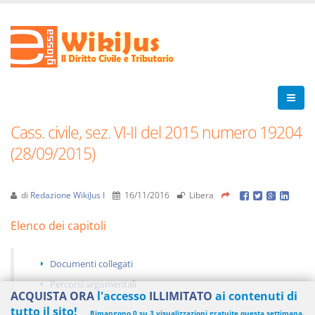
Cass. civile, sez. VI-II del 2015 numero 19204
(28/09/2015)
di
Redazione WikiJus I
16/11/2016
Libera
Elenco dei capitoli
Documenti collegati
Percorsi argomentali
ACQUISTA ORA
l'accesso
ILLIMITATO
ai contenuti di
tutto il sito!
Rimangono 0 su 3 visualizzazioni gratuite questa settimana.