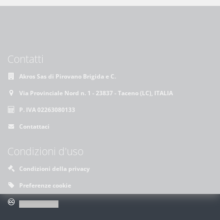
Contatti
Akros Sas di Pirovano Brigida e C.
Via Provinciale Nord n. 1 - 23837 - Taceno (LC), ITALIA
P. IVA 02263080133
Contattaci
Condizioni d'uso
Condizioni della privacy
Preferenze cookie