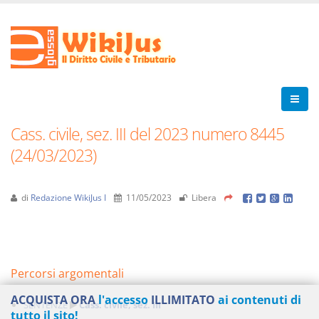
Cass. civile, sez. III del 2023 numero 8445
(24/03/2023)
di
Redazione WikiJus I
11/05/2023
Libera
Percorsi argomentali
ACQUISTA ORA
l'accesso
ILLIMITATO
ai contenuti di
SENTENZE
Cass. civile, sez. III
tutto il sito!