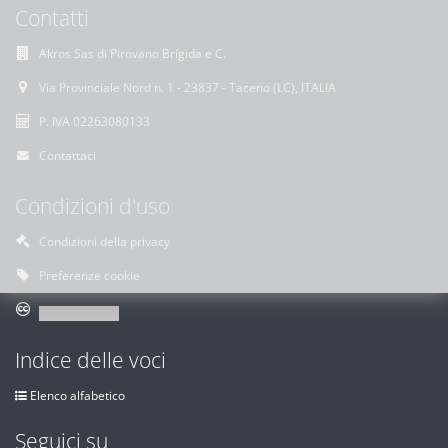
Contatti
Akros Sas di Pirovano Brigida e C.
Via Provinciale Nord n. 1 - 23837 - Taceno (LC), ITALIA
P. IVA 02263080133
Contattaci
Condizioni d'uso
Condizioni della privacy
Preferenze cookie
Indice delle voci
Elenco alfabetico
Seguici su