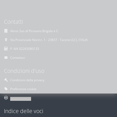
Contatti
Akros Sas di Pirovano Brigida e C.
Via Provinciale Nord n. 1 - 23837 - Taceno (LC), ITALIA
P. IVA 02263080133
Contattaci
Condizioni d'uso
Condizioni della privacy
Preferenze cookie
Indice delle voci