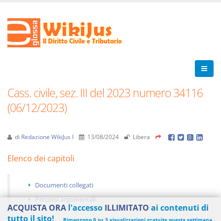
Cass. civile, sez. III del 2023 numero 34116
(06/12/2023)
di
Redazione WikiJus I
13/08/2024
Libera
Elenco dei capitoli
Documenti collegati
Percorsi argomentali
ACQUISTA ORA
l'accesso
ILLIMITATO
ai contenuti di
tutto il sito!
Rimangono 0 su 3 visualizzazioni gratuite questa settimana.