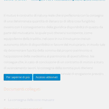
Il mutuo è contratto di natura reale che si perfeziona con la consegna
450,00 €
ANNUALI
di una determinata quantità di danaro (o di altra cosa fungibile)
anziché
570.00€
,
risparmi il 21%!
ovvero con il conseguimento della giuridica disponibilità di questa da
parte del mutuatario, la quale può ritenersi sussistente, come
Acquista ora
equipollente della traditio, nel caso in cui il mutuante crei un
autonomo titolo di disponibilità in favore del mutuatario, in modo tale
da determinare l’uscita della somma dal proprio patrimonio e
48,00 €
MENSILI
l’acquisizione della medesima al patrimonio di quest’ultimo. Ne
consegue che. in caso di conclusione di un contratto di mutuo a stato
di avanzamento lavori, la consegna della somma può ritenersi
Acquista ora
avverata anche in presenza di un piano rateale di erogazione previsto
Per saperne di più
Accesso abbonati
nel contratto.
Documenti collegati
La consegna delle cose mutuate