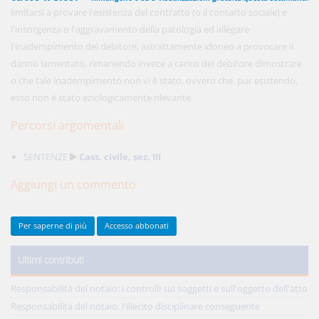
limitarsi a provare l'esistenza del contratto (o il contatto sociale) e
l'insorgenza o l'aggravamento della patologia ed allegare
l'inadempimento del debitore, astrattamente idoneo a provocare il
450,00 €
ANNUALI
danno lamentato, rimanendo invece a carico del debitore dimostrare
anziché
570.00€
,
risparmi il 21%!
o che tale inadempimento non vi è stato, ovvero che, pur esistendo,
esso non è stato eziologicamente rilevante.
Acquista ora
Percorsi argomentali
48,00 €
SENTENZE
Cass. civile, sez. III
MENSILI
Aggiungi un commento
Acquista ora
Per saperne di più
Accesso abbonati
Ultimi contributi
Responsabilità del notaio: i controlli sui soggetti e sull'oggetto dell'atto
Responsabilità del notaio: l'illecito disciplinare conseguente