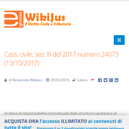
Cass. civile, sez. III del 2017 numero 24073
(13/10/2017)
di
Redazione WikiJus I
09/02/2018
Libera
In tema di responsabilità contrattuale della struttura sanitaria e di
responsabilità professionale da contatto sociale del medico, ai fini del
ACQUISTA ORA
l'accesso
ILLIMITATO
ai contenuti di
riparto dell'onere probatorio l'attore, paziente danneggiato, deve
tutto il sito!
Rimangono 0 su 3 visualizzazioni gratuite questa settimana.