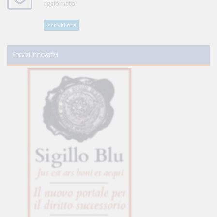
aggiornato!
Iscriviti ora
Servizi innovativi