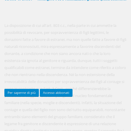
450,00 €
ANNUALI
La disposizione di cui all'art. 803 c.c., nella parte in cui ammette la
anziché
570.00€
,
risparmi il 21%!
possibilità di revocare, per sopravvenienza di figli legittimi, le
donazioni fatte a favore di estranei, ma non quelle fatte a favore di figli
Acquista ora
naturali riconosciuti, mira espressamente a favorire discendenti del
donante, a condizione che non siano ancora nati o che la loro
esistenza sia ignota al genitore e riguarda, dunque, tutti i soggetti
48,00 €
MENSILI
qualificabili come estranei, termine da intendere come riferito a coloro
che non rientrano nella discendenza. Né la non estensione della
irrevocabilità delle donazioni per sopravvenienza dei figli al coniuge si
Acquista ora
pone in contrasto con l'art. 3 Cost., poiché differenzierebbe la
Per saperne di più
Accesso abbonati
posizione di soggetti che compongono il nucleo fondamentale
familiare (nella specie, moglie e discendenti). Infatti, la situazione del
coniuge e quella del figlio non sono del tutto equiparabili, nonostante
entrambi siano elementi del gruppo familiare, considerato che il
legame fra genitore e discendente è espressione di una relazione
giuridica diretta destinata a non venire meno, mentre il rapporto fra i