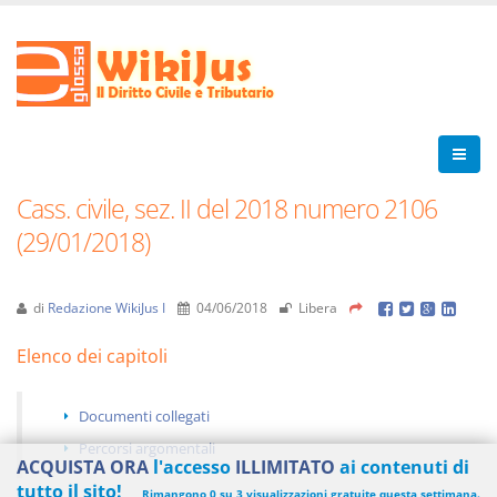
Cass. civile, sez. II del 2018 numero 2106
(29/01/2018)
di
Redazione WikiJus I
04/06/2018
Libera
Elenco dei capitoli
Documenti collegati
Percorsi argomentali
ACQUISTA ORA
l'accesso
ILLIMITATO
ai contenuti di
tutto il sito!
Rimangono 0 su 3 visualizzazioni gratuite questa settimana.