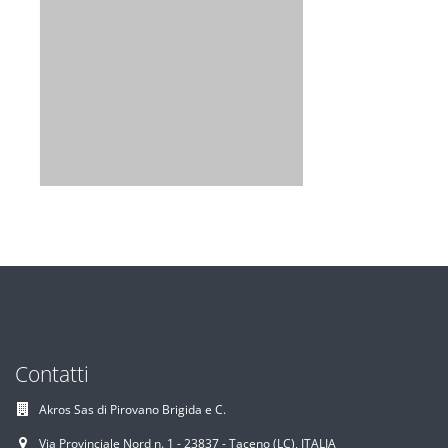
Contatti
Akros Sas di Pirovano Brigida e C.
Via Provinciale Nord n. 1 - 23837 - Taceno (LC), ITALIA