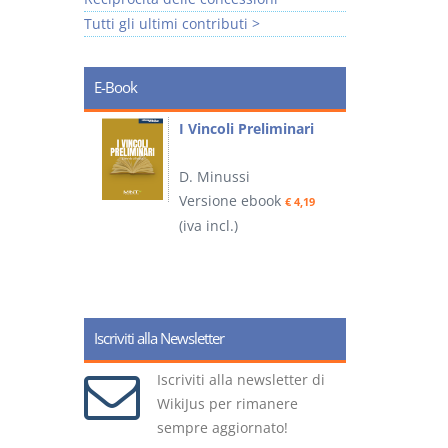
Tutti gli ultimi contributi >
E-Book
i
I Vincoli Preliminari
D. Minussi
Versione ebook
€ 4,19
ook
(iva incl.)
(
€ 5,99
Iscriviti alla Newsletter
Iscriviti alla newsletter di
WikiJus per rimanere
sempre aggiornato!