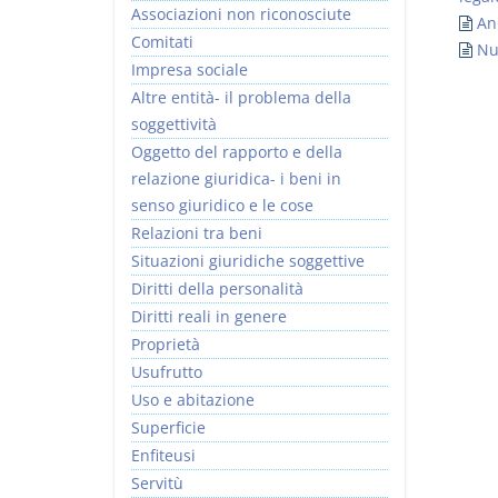
Associazioni non riconosciute
An
Comitati
Nu
Impresa sociale
Altre entità- il problema della
soggettività
Rapporto e
I Singoli Contratti
Oggetto del rapporto e della
relazione giuridica
D. Minussi
relazione giuridica- i beni in
D. Minussi
Versione ebook
€ 5,99
senso giuridico e le cose
Versione ebook
(iva incl.)
€ 5,99
Relazioni tra beni
(iva incl.)
Situazioni giuridiche soggettive
Diritti della personalità
Diritti reali in genere
Proprietà
Usufrutto
Uso e abitazione
Superficie
Enfiteusi
Servitù