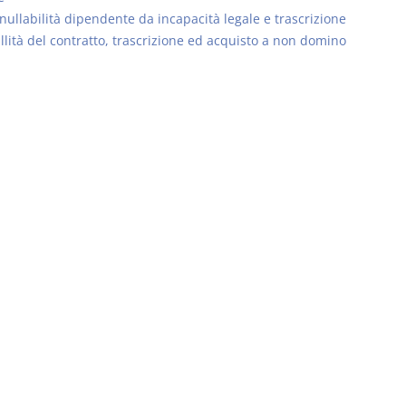
nullabilità dipendente da incapacità legale e trascrizione
llità del contratto, trascrizione ed acquisto a non domino
Il Condominio
Le Società d
Persone
La riforma di cui alla legge
220/2012
D. Minussi
S. D'Andrea – D.
Versione eb
Minussi
(iva incl.)
Versione ebook
€ 6,99
(iva incl.)