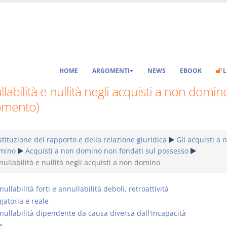
HOME
ARGOMENTI
NEWS
EBOOK
L
labilità e nullità negli acquisti a non domin
omento)
tituzione del rapporto e della relazione giuridica
Gli acquisti a 
mino
Acquisti a non domino non fondati sul possesso
ullabilità e nullità negli acquisti a non domino
ullabilità forti e annullabilità deboli, retroattività
gatoria e reale
nullabilità dipendente da causa diversa dall'incapacità
e