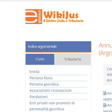
Annul
Indice argomentale
(Arg
Civile
Tributario
Cos
Entità
do
Persona fisica
Ann
Persona giuridica
Associazioni riconosciute
Ann
Fondazioni
obbli
Enti privati non provvisti di
An
personalità giuridica
legal