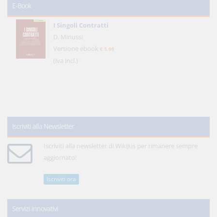
E-Book
I Singoli Contratti
D. Minussi
Versione ebook
€ 5,99
(iva incl.)
Iscriviti alla Newsletter
Iscriviti alla newsletter di WikiJus per rimanere sempre
aggiornato!
Iscriviti ora
Servizi innovativi