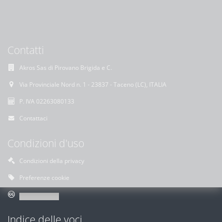
Contatti
Akros Sas di Pirovano Brigida e C.
Via Provinciale Nord n. 1 - 23837 - Taceno (LC), ITALIA
P. IVA 02263080133
Contattaci
Condizioni d'uso
Condizioni della privacy
Preferenze cookie
Indice delle voci