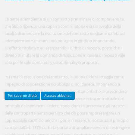
La parte adempiente di un contratto preliminare di compravendita,
450,00 €
ANNUALI
che abbia ricevuto una caparra confirmatoria e si sia avvalsa della
anziché
570.00€
,
risparmi il 21%!
facoltà di provocare la risoluzione del contratto mediante diffida ad
adempiere ante causam, può poi agire in giudizio rinunciando
Acquista ora
all’effetto risolutivo ed esercitando il diritto di recesso, posto che il
divieto di mutare la domanda di risoluzione in quella di recesso vale
solo per le sole domande giurisdizionali già proposte.
48,00 €
MENSILI
In tema di esecuzione del contratto, la buona fede si atteggia come
impegno di cooperazione od obbligo di solidarietà, imponendo a
Acquista ora
ciascun contraente di tenere quei comportamenti che, a prescindere
Per saperne di più
Accesso abbonati
da specifici obblighi contrattuali o dal dovere extracontrattuale del
principio del neminem laedere, sono idonei a preservare gli interessi
della controparte, senza peraltro che ciò possa rappresentare un
apprezzabile sacrificio per chi li pone in essere. In sostanza, il principio
sancito dall’art. 1375 c.c. ha la portata di ampliare ovvero di restringere
gli obblighi letteralmente assunti con il contratto, nei casi e nella