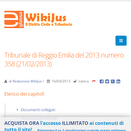
Tribunale di Reggio Emilia del 2013 numero
358 (21/02/2013)
di
Redazione WikiJus I
16/04/2013
Libera
Elenco dei capitoli
Documenti collegati
Percorsi argomentali
ACQUISTA ORA
l'accesso
ILLIMITATO
ai contenuti di
tutto il sito!
Rimangono 0 su 3 visualizzazioni gratuite questa settimana.