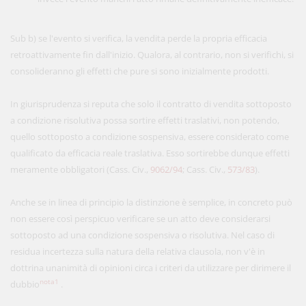
Sub b) se l'evento si verifica, la vendita perde la propria efficacia
retroattivamente fin dall'inizio. Qualora, al contrario, non si verifichi, si
consolideranno gli effetti che pure si sono inizialmente prodotti.
In giurisprudenza si reputa che solo il contratto di vendita sottoposto
a condizione risolutiva possa sortire effetti traslativi, non potendo,
quello sottoposto a condizione sospensiva, essere considerato come
qualificato da efficacia reale traslativa. Esso sortirebbe dunque effetti
meramente obbligatori (Cass. Civ.,
9062/94
; Cass. Civ.,
573/83
).
Anche se in linea di principio la distinzione è semplice, in concreto può
non essere così perspicuo verificare se un atto deve considerarsi
sottoposto ad una condizione sospensiva o risolutiva. Nel caso di
residua incertezza sulla natura della relativa clausola, non v'è in
dottrina unanimità di opinioni circa i criteri da utilizzare per dirimere il
nota1
dubbio
.