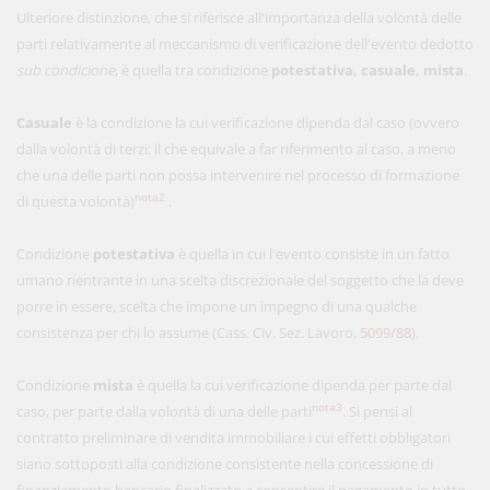
Ulteriore distinzione, che si riferisce all'importanza della volontà delle
parti relativamente al meccanismo di verificazione dell'evento dedotto
sub condicione
, è quella tra condizione
potestativa, casuale, mista
.
Casuale
è la condizione la cui verificazione dipenda dal caso (ovvero
dalla volontà di terzi: il che equivale a far riferimento al caso, a meno
che una delle parti non possa intervenire nel processo di formazione
nota2
di questa volontà)
.
Condizione
potestativa
è quella in cui l'evento consiste in un fatto
umano rientrante in una scelta discrezionale del soggetto che la deve
porre in essere, scelta che impone un impegno di una qualche
consistenza per chi lo assume (Cass. Civ. Sez. Lavoro,
5099/88
).
Condizione
mista
è quella la cui verificazione dipenda per parte dal
nota3
caso, per parte dalla volontà di una delle parti
. Si pensi al
contratto preliminare di vendita immobiliare i cui effetti obbligatori
siano sottoposti alla condizione consistente nella concessione di