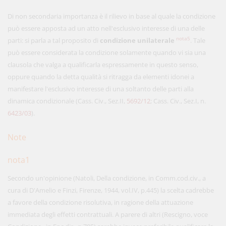
Di non secondaria importanza è il rilievo in base al quale la condizione
può essere apposta ad un atto nell'esclusivo interesse di una delle
nota5
parti: si parla a tal proposito di
condizione unilaterale
. Tale
può essere considerata la condizione solamente quando vi sia una
clausola che valga a qualificarla espressamente in questo senso,
oppure quando la detta qualità si ritragga da elementi idonei a
manifestare l'esclusivo interesse di una soltanto delle parti alla
dinamica condizionale (Cass. Civ., Sez.II,
5692/12
; Cass. Civ., Sez.I, n.
6423/03
).
Note
nota1
Secondo un'opinione (Natoli, Della condizione, in Comm.cod.civ., a
cura di D'Amelio e Finzi, Firenze, 1944, vol.IV, p.445) la scelta cadrebbe
a favore della condizione risolutiva, in ragione della attuazione
immediata degli effetti contrattuali. A parere di altri (Rescigno, voce