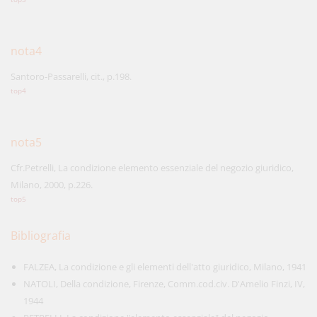
nota4
Santoro-Passarelli, cit., p.198.
top4
nota5
Cfr.Petrelli, La condizione elemento essenziale del negozio giuridico,
Milano, 2000, p.226.
top5
Bibliografia
FALZEA, La condizione e gli elementi dell'atto giuridico, Milano, 1941
NATOLI, Della condizione, Firenze, Comm.cod.civ. D'Amelio Finzi, IV,
1944