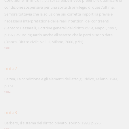
Condizione , in Enc.dir., p.785) sarebbe invece preferibile qualificare la
condizione sospensiva per una sorta di privilegio di quest'ultima.
Sembra tuttavia che la soluzione più corretta importi la previa e
necessaria interpretazione delle reali intenzioni dei contraenti
(Santoro Passarelli, Dottrine generali del diritto civile, Napoli, 1997,
p.197), avuto riguardo anche all'assetto che le parti si sono date
(Bianca, Diritto civile, vol.III, Milano, 2000, p.51).
top1
nota2
Falzea, La condizione e gli elementi dell'atto giuridico, Milano, 1941,
p.151.
top2
nota3
Barbero, Il sistema del diritto privato, Torino, 1993, p.276.
top3