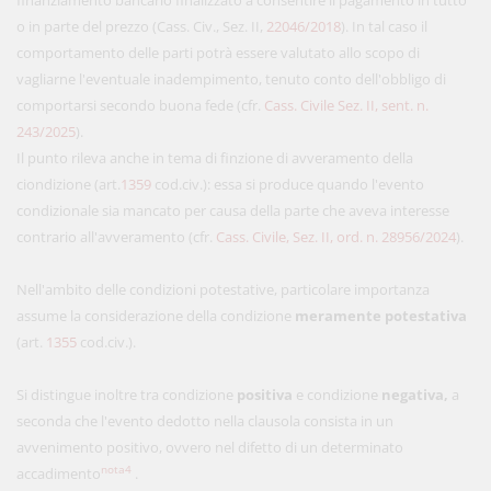
finanziamento bancario finalizzato a consentire il pagamento in tutto
o in parte del prezzo (Cass. Civ., Sez. II,
22046/2018
). In tal caso il
comportamento delle parti potrà essere valutato allo scopo di
vagliarne l'eventuale inadempimento, tenuto conto dell'obbligo di
comportarsi secondo buona fede (cfr.
Cass. Civile Sez. II, sent. n.
243/2025
).
Il punto rileva anche in tema di finzione di avveramento della
ciondizione (art.
1359
cod.civ.): essa si produce quando l'evento
condizionale sia mancato per causa della parte che aveva interesse
contrario all'avveramento (cfr.
Cass. Civile, Sez. II, ord. n. 28956/2024
).
Nell'ambito delle condizioni potestative, particolare importanza
assume la considerazione della condizione
meramente potestativa
(art.
1355
cod.civ.).
Si distingue inoltre tra condizione
positiva
e condizione
negativa,
a
seconda che l'evento dedotto nella clausola consista in un
avvenimento positivo, ovvero nel difetto di un determinato
nota4
accadimento
.