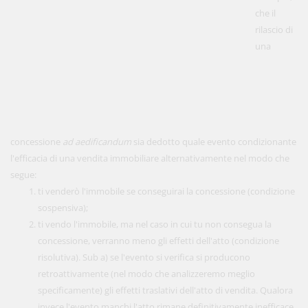
che il
rilascio di
una
concessione
ad aedificandum
sia dedotto quale evento condizionante
l'efficacia di una vendita immobiliare alternativamente nel modo che
segue:
ti venderò l'immobile se conseguirai la concessione (condizione
sospensiva);
ti vendo l'immobile, ma nel caso in cui tu non consegua la
concessione, verranno meno gli effetti dell'atto (condizione
risolutiva). Sub a) se l'evento si verifica si producono
retroattivamente (nel modo che analizzeremo meglio
specificamente) gli effetti traslativi dell'atto di vendita. Qualora
invece l'evento manchi l'atto rimane definitivamente inefficace.