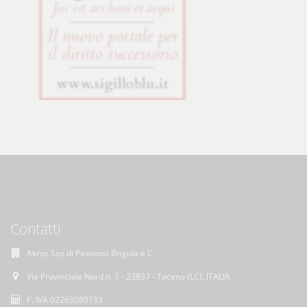
Contatti
Akros Sas di Pirovano Brigida e C.
Via Provinciale Nord n. 1 - 23837 - Taceno (LC), ITALIA
P. IVA 02263080133