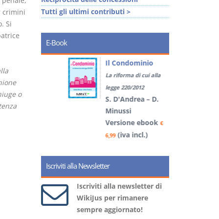
e penale,
Tutti gli ultimi contributi >
 crimini
. Si
patrice
E-Book
tratti
Il Condominio
lla
La riforma di cui alla
nione
book
€
legge 220/2012
niuge o
)
S. D'Andrea – D.
ntenza
Minussi
Versione ebook
5
€
(iva incl.)
6,99
Iscriviti alla Newsletter
Iscriviti alla newsletter di
WikiJus per rimanere
sempre aggiornato!