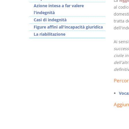
La
legge
Azione intesa a far valere
al codic
l'indegnità
domestic
Casi di indegnità
tratta d
Figure affini all'incapacità giuridica
dell'ind
La riabilitazione
Usufrutto Uso e
Prescrizione e
Ai sensi
Abitazione
decadenza
success
D. Minussi
D. Minussi
civile i
Versione ebook
Versione ebook
€
€
dell'alt
(iva incl.)
(iva incl.)
4,19
4,19
definiti
Percor
Vocaz
Aggiu