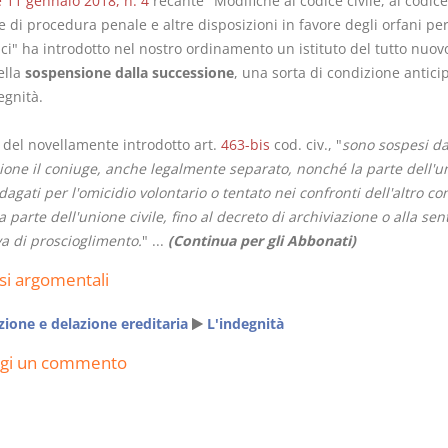
 11 gennaio 2018, n. 4
recante "Modifiche al codice civile, al codic
e di procedura penale e altre disposizioni in favore degli orfani per
i" ha introdotto nel nostro ordinamento un istituto del tutto nuovo
ella
sospensione dalla successione
, una sorta di condizione antici
egnità.
Rapporto e
I Singoli Con
 del novellamente introdotto art.
463-bis
cod. civ., "
sono sospesi da
relazione giuridica
D. Minussi
ione il coniuge, anche legalmente separato, nonché la parte dell'u
D. Minussi
Versione e
ndagati per l'omicidio volontario o tentato nei confronti dell'altro co
Versione ebook
(iva incl.
€
5,99
ra parte dell'unione civile, fino al decreto di archiviazione o alla se
(iva incl.)
5,99
va di proscioglimento.
" ...
(Continua per gli Abbonati)
si argomentali
ione e delazione ereditaria
L'indegnità
ngi un commento