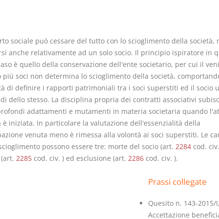
rto sociale può cessare del tutto con lo scioglimento della società,
rsi anche relativamente ad un solo socio. Il principio ispiratore in 
Usufrutto Uso e
Prescrizione
aso è quello della conservazione dell'ente societario, per cui il ve
Abitazione
decadenza
o più soci non determina lo scioglimento della società, comportando
D. Minussi
D. Minussi
à di definire i rapporti patrimoniali tra i soci superstiti ed il socio
Versione ebook
Versione eb
edi dello stesso. La disciplina propria dei contratti associativi subis
€ 4,19
(iva incl.)
(iva incl.)
profondi adattamenti e mutamenti in materia societaria quando l'att
è iniziata. In particolare la valutazione dell'essenzialità della
azione venuta meno è rimessa alla volontà ai soci superstiti. Le ca
scioglimento possono essere tre: morte del socio (art.
2284
cod. civ.
(art.
2285
cod. civ. ) ed esclusione (art.
2286
cod. civ. ).
Prassi collegate
Quesito n. 143-2015/I
Accettazione benefici