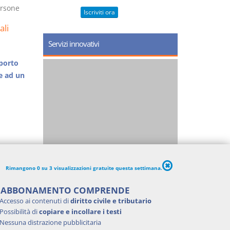
ersone
Iscriviti ora
ali
Servizi innovativi
porto
e ad un
Rimangono 0 su 3 visualizzazioni gratuite questa settimana.
'ABBONAMENTO COMPRENDE
Accesso ai contenuti di
diritto civile e tributario
Possibilità di
copiare e incollare i testi
Nessuna distrazione pubblicitaria