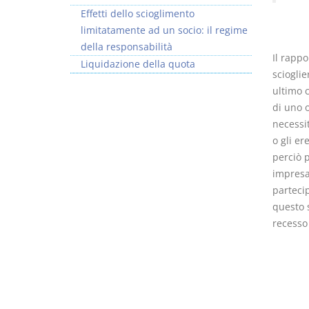
Effetti dello scioglimento
limitatamente ad un socio: il regime
della responsabilità
Il rappo
Liquidazione della quota
scioglie
I Vincoli Preliminari
ultimo c
di uno 
D. Minussi
necessit
Versione ebook
€ 4,19
o gli er
(iva incl.)
perciò 
impresa 
partecip
questo 
recesso 