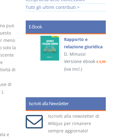
Tutti gli ultimi contributi >
 ma può
E-Book
questo
 e
Rapporto e
I
nir meno
relazione giuridica
 solo la
D. Minussi
 uscente
ook
Versione ebook
(
ce
€ 4,19
€ 5,99
(iva incl.)
ività di
use di
 ),
Iscriviti alla Newsletter
Iscriviti alla newsletter di
WikiJus per rimanere
,
sempre aggiornato!
ata e