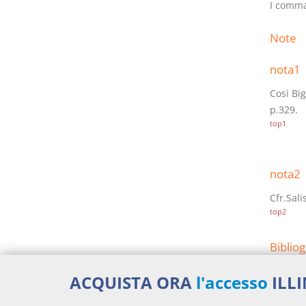
I comma,
Note
nota1
Così Big
p.329.
top1
nota2
Cfr.Sali
top2
Bibliog
SALIS
ACQUISTA ORA
l'accesso
ILL