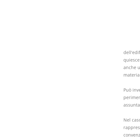
dell'ed
quiescen
anche u
materia
Può inv
perimen
assunta
Nel caso
rappres
convenzi