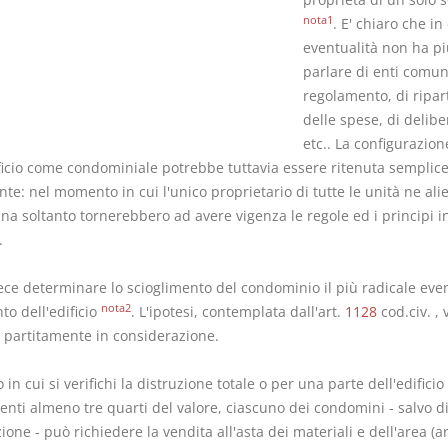
nota1
. E' chiaro che in
eventualità non ha p
parlare di enti comuni
regolamento, di ripar
delle spese, di delibe
etc.. La configurazion
ificio come condominiale potrebbe tuttavia essere ritenuta sempli
te: nel momento in cui l'unico proprietario di tutte le unità ne ali
na soltanto tornerebbero ad avere vigenza le regole ed i principi i
.
ece determinare lo scioglimento del condominio il più radicale eve
nota2
to dell'edificio
. L'ipotesi, contemplata dall'art.
1128
cod.civ. , 
 partitamente in considerazione.
 in cui si verifichi la distruzione totale o per una parte dell'edifici
enti almeno tre quarti del valore, ciascuno dei condomini - salvo d
one - può richiedere la vendita all'asta dei materiali e dell'area (a