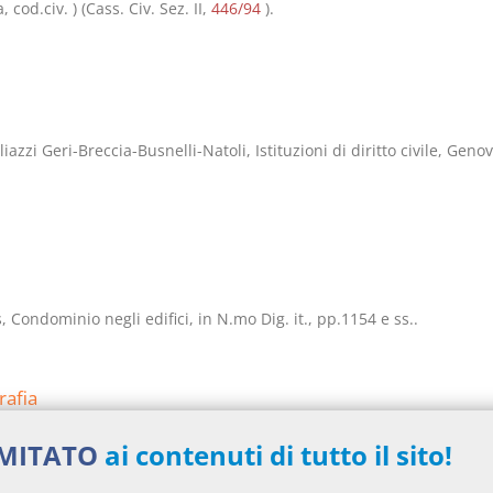
 cod.civ. ) (Cass. Civ. Sez. II,
446/94
).
liazzi Geri-Breccia-Busnelli-Natoli, Istituzioni di diritto civile, Geno
s, Condominio negli edifici, in N.mo Dig. it., pp.1154 e ss..
rafia
, Condominio negli edifici, N.mo Dig.it.
IMITATO
ai contenuti di tutto il sito!