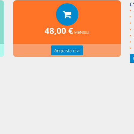
L
48,00 €
MENSILI
ollegate
Acquista ora
isibiità del cortile comune condominiale. (Cass. Civ., Sez. II, ord. n.
bbraio 2020)
si argomentali
ominio
Scioglimento del condominio
ngi un commento