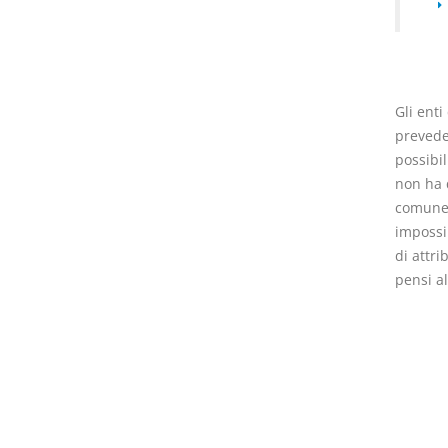
Gli enti
I Vincoli Preliminari
prevede 
possibil
D. Minussi
non ha 
Versione ebook
€ 4,19
comune d
(iva incl.)
impossib
di attri
pensi a