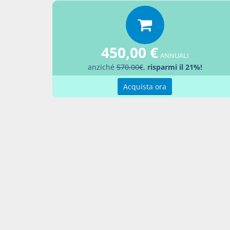
450,00 €
ANNUALI
News c
anziché
570.00€
,
risparmi il 21%!
Acquista ora
Indiv
18 fe
Percor
Cond
Aggiu