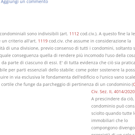
Aggiungi un commento
 condominiali sono indivisibili (art.
1112
cod.civ.). A questo fine la l
Usufrutto Uso e
Prescrizione
un criterio all'art.
1119
cod.civ. che assume in considerazione la
Abitazione
decadenza
ità di una divisione, previo consenso di tutti i condomini, soltanto 
D. Minussi
D. Minussi
quale conseguenza quella di rendere più incomodo l'uso della cos
Versione ebook
Versione eb
€ 4,19
a parte di ciascuno di essi. E' di tutta evidenza che ciò sia prati
(iva incl.)
(iva incl.)
ile per parti essenziali dello stabile: come poter sostenere la possi
buire in via esclusiva le fondamenta dell'edificio o l'unico vano scale
l cortile che funge da parcheggio di pertinenza di un condominio (
C
Civ. Sez. II, 4014/2020
A prescindere da ciò, 
condominio può consi
sciolto quando tutte l
immobiliari che lo
compongono divengo
proprietà di un solo 