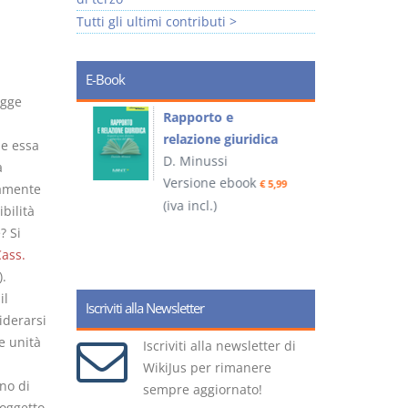
Tutti gli ultimi contributi >
E-Book
egge
 e
Rapporto e
I
relazione giuridica
se essa
D. Minussi
a
ook
Versione ebook
(
€ 4,19
€ 5,99
camente
(iva incl.)
bilità
? Si
ass.
).
il
Iscriviti alla Newsletter
derarsi
e unità
Iscriviti alla newsletter di
WikiJus per rimanere
no di
sempre aggiornato!
soggetto