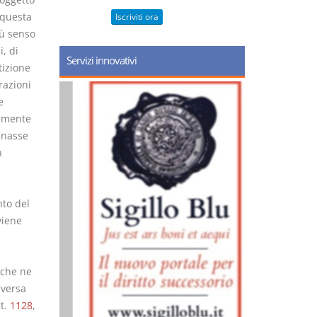
 questa
Iscriviti ora
iù senso
, di
Servizi innovativi
tizione
razioni
e
cemente
enasse
n
nto del
viene
o che ne
iversa
rt.
1128
,