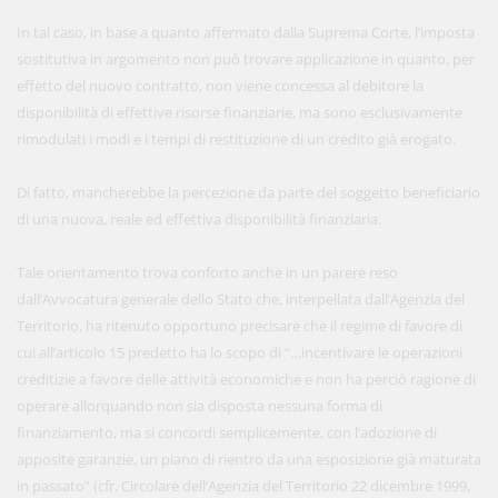
In tal caso, in base a quanto affermato dalla Suprema Corte, l’imposta
sostitutiva in argomento non può trovare applicazione in quanto, per
effetto del nuovo contratto, non viene concessa al debitore la
disponibilità di effettive risorse finanziarie, ma sono esclusivamente
rimodulati i modi e i tempi di restituzione di un credito già erogato.
Di fatto, mancherebbe la percezione da parte del soggetto beneficiario
di una nuova, reale ed effettiva disponibilità finanziaria.
Tale orientamento trova conforto anche in un parere reso
dall’Avvocatura generale dello Stato che, interpellata dall’Agenzia del
Territorio, ha ritenuto opportuno precisare che il regime di favore di
cui all’articolo 15 predetto ha lo scopo di “…incentivare le operazioni
creditizie a favore delle attività economiche e non ha perciò ragione di
operare allorquando non sia disposta nessuna forma di
finanziamento, ma si concordi semplicemente, con l’adozione di
apposite garanzie, un piano di rientro da una esposizione già maturata
in passato” (cfr. Circolare dell’Agenzia del Territorio 22 dicembre 1999,