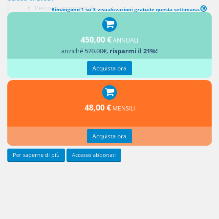
Percorsi argomentali
Rimangono 1 su 3 visualizzazioni gratuite questa settimana.
Aggiungi un commento
450,00 €
ANNUALI
anziché
570.00€
,
risparmi il 21%!
Roma, 13 dicembre 2011
Acquista ora
48,00 €
MENSILI
Acquista ora
Per saperne di più
Accesso abbonati