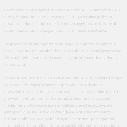
Com’è noto, in base agli articoli da 15 a 20 del DPR 29 settembre 1973,
n. 601, le operazioni di credito a medio e lungo termine (cioè con
durata superiore a diciotto mesi), sono assoggettate, al ricorrere di
determinati requisiti, al pagamento di un’imposta sostitutiva.
L’applicazione di tale imposta tiene luogo dell’imposta di registro, di
bollo, ipotecaria e catastale e della tassa sulle concessioni governative
che risulterebbero dovute, in base al regime ordinario, in relazione a
tali contratti.
In particolare, l’articolo 15 del DPR n. 601 del 1973, nel definire il campo
applicativo del regime di favore, espressamente richiama le “…
operazioni relative ai finanziamenti a medio e lungo termine e tutti i
provvedimenti, atti, contratti e formalità inerenti alle operazioni
medesime, alla loro esecuzione, modificazione ed estinzione, alle
garanzie di qualunque tipo da chiunque e in qualsiasi momento
prestate e alle loro eventuali surroghe, sostituzioni, postergazioni,
frazionamenti e cancellazioni anche parziali, ivi comprese le cessioni di