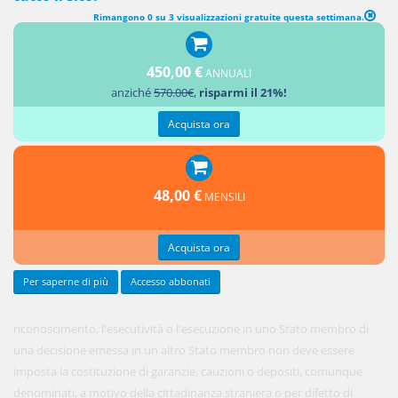
Rimangono 0 su 3 visualizzazioni gratuite questa settimana.
ASSENZA DI GARANZIE, CAUZIONI O DEPOSITI
450,00 €
ANNUALI
Alla parte
anziché
570.00€
,
risparmi il 21%!
che
chiede il
Acquista ora
48,00 €
MENSILI
Acquista ora
Per saperne di più
Accesso abbonati
riconoscimento, l'esecutività o l'esecuzione in uno Stato membro di
una decisione emessa in un altro Stato membro non deve essere
imposta la costituzione di garanzie, cauzioni o depositi, comunque
denominati, a motivo della cittadinanza straniera o per difetto di