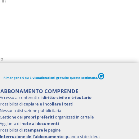
 in
ro
Rimangono 0 su 3 visualizzazioni gratuite questa settimana.
ale
'ABBONAMENTO COMPRENDE
Accesso ai contenuti di
diritto civile e tributario
so del
Possibilità di
copiare e incollare i testi
o (art.
Nessuna distrazione pubblicitaria
 1981, n.
Gestione dei
propri preferiti
organizzati in cartelle
to
Aggiunta di
note ai documenti
 lo
Possibilità di
stampare
le pagine
to del
Interruzione dell'abbonamento
quando si desidera