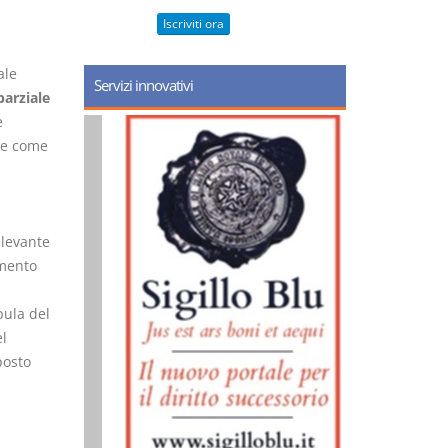
Iscriviti ora
ale
Servizi innovativi
parziale
e
che come
ilevante
amento
pula del
l
posto