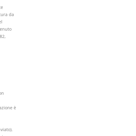
te
tura da
el
venuto
82,
on
azione è
viato).