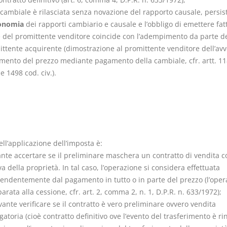
 cambiale è rilasciata senza novazione del rapporto causale, persis
onomia
dei rapporti cambiario e causale e l’obbligo di emettere fat
 del promittente venditore coincide con l’adempimento da parte d
ttente acquirente (dimostrazione al promittente venditore dell’av
ento del prezzo mediante pagamento della cambiale, cfr. artt. 11
e 1498 cod. civ.).
dell’applicazione dell’imposta è:
ante accertare se il preliminare maschera un contratto di vendita c
va della proprietà. In tal caso, l’operazione si considera effettuata
endentemente dal pagamento in tutto o in parte del prezzo (l’oper
arata alla cessione, cfr. art. 2, comma 2, n. 1, D.P.R. n. 633/1972);
evante verificare se il contratto è vero preliminare ovvero vendita
gatoria (cioè contratto definitivo ove l’evento del trasferimento è rin