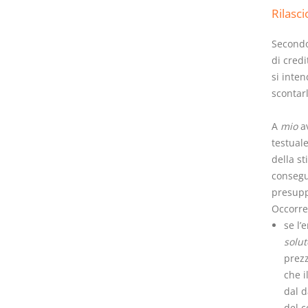
Rilasci
Secondo 
di credit
si inte
scontarl
A
mio
av
testual
della st
consegu
presupp
Occorre,
se l’
solut
prezz
che i
dal d
del c