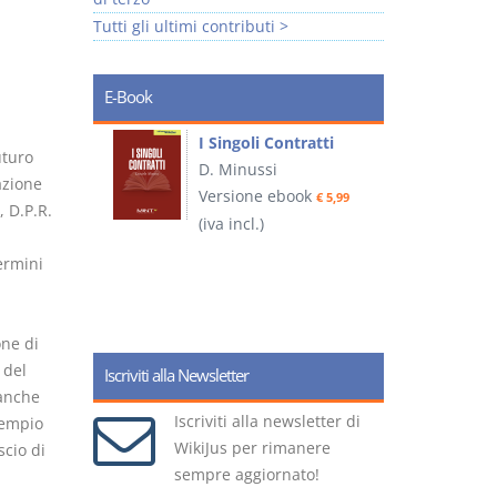
Tutti gli ultimi contributi >
E-Book
I Singoli Contratti
uturo
uridica
D. Minussi
L
azione
Versione ebook
€ 5,99
2
 D.P.R.
ook
(iva incl.)
€ 5,99
ermini
(
one di
 del
Iscriviti alla Newsletter
anche
Iscriviti alla newsletter di
sempio
WikiJus per rimanere
scio di
sempre aggiornato!