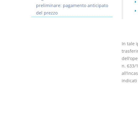
preliminare: pagamento anticipato
del prezzo
I Vincoli Preliminari
Usufrutto Uso e
In tale 
Abitazione
trasferi
D. Minussi
D. Minussi
dell’ope
Versione ebook
Versione ebook
€ 4,19
€ 4,19
n. 633/
(iva incl.)
(iva incl.)
all’inca
indicati