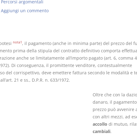
Percorsi argomentali
Aggiungi un commento
Prescrizione e
Rapporto e
nota1
ipotesi
, il pagamento (anche in minima parte) del prezzo del f
decadenza
relazione gi
mento prima della stipula del contratto definitivo comporta effettu
D. Minussi
D. Minussi
razione anche se limitatamente all’importo pagato (art. 6, comma 4,
Versione ebook
Versione eb
€ 4,19
1972). Di conseguenza, il promittente venditore, contestualmente
(iva incl.)
(iva incl.)
sso del corrispettivo, deve emettere fattura secondo le modalità e t
 all’art. 21 e ss., D.P.R. n. 633/1972.
Oltre che con la dazi
danaro, il pagamento
prezzo può avvenire 
con altri mezzi, ad e
accollo
di mutuo, rila
cambiali
.