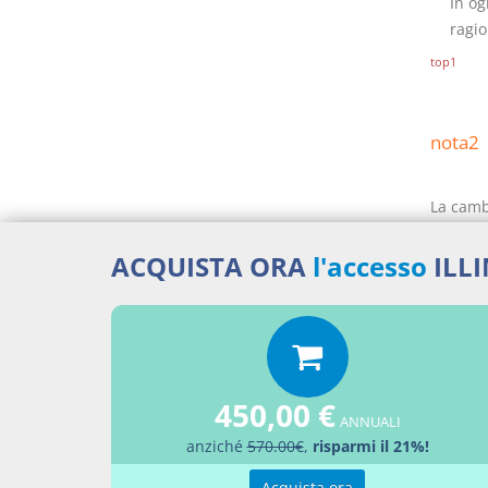
In og
ragio
top1
nota2
La camb
pagamen
dell’
ACQUISTA ORA
l'accesso
ILL
dell’
tratta
Al fini 
titolo c
1859 cod
450,00 €
ANNUALI
330541)
anziché
570.00€
,
risparmi il 21%!
impositi
sconto 
Acquista ora