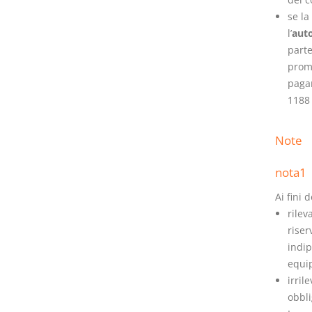
se la
l’
aut
parte
promi
pagam
1188 
Note
nota1
Ai fini 
rilev
riser
indip
equip
irril
obbli