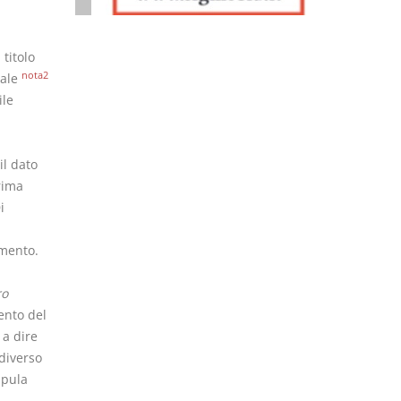
titolo
nota2
iale
ile
il dato
rima
i
amento.
ro
ento del
 a dire
diverso
ipula