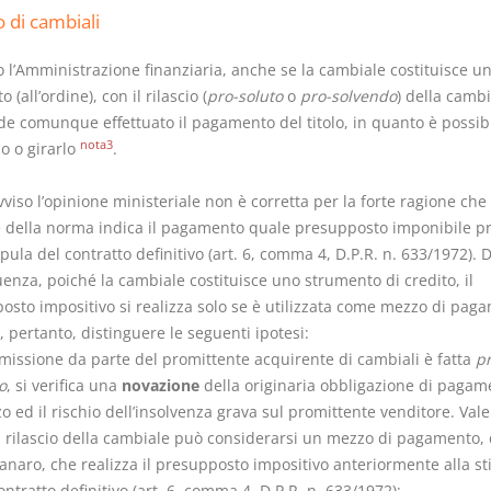
o di cambiali
l’Amministrazione finanziaria, anche se la cambiale costituisce un 
o (all’ordine), con il rilascio (
pro-soluto
o
pro-solvendo
) della camb
nde comunque effettuato il pagamento del titolo, in quanto è possib
nota3
o o girarlo
.
viso l’opinione ministeriale non è corretta per la forte ragione che 
e della norma indica il pagamento quale presupposto imponibile p
ipula del contratto definitivo (art. 6, comma 4, D.P.R. n. 633/1972). D
enza, poiché la cambiale costituisce uno strumento di credito, il
osto impositivo si realizza solo se è utilizzata come mezzo di pag
 pertanto, distinguere le seguenti ipotesi:
emissione da parte del promittente acquirente di cambiali è fatta
p
o
, si verifica una
novazione
della originaria obbligazione di pagam
o ed il rischio dell’insolvenza grava sul promittente venditore. Vale
l rilascio della cambiale può considerarsi un mezzo di pagamento, 
anaro, che realizza il presupposto impositivo anteriormente alla st
ontratto definitivo (art. 6, comma 4, D.P.R. n. 633/1972);