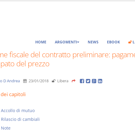
HOME
ARGOMENTI
NEWS
EBOOK
L
e fiscale del contratto preliminare: pagam
ipato del prezzo
vio D Andrea
23/01/2018
Libera
dei capitoli
Accollo di mutuo
Rilascio di cambiali
Note