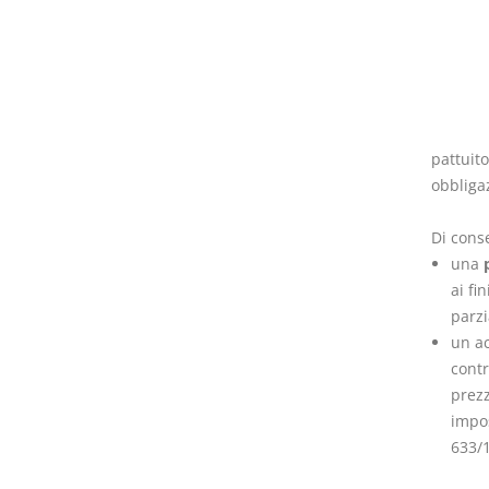
pattuit
obbliga
Di conse
una
ai fi
parzi
un ac
contr
prezz
impos
633/1