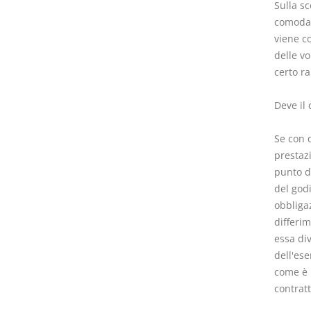
Sulla sc
comodata
viene c
delle vo
certo ra
Deve il
Se con 
prestazi
punto di
del godi
obbligaz
differi
essa di
dell'ese
come è n
contratt