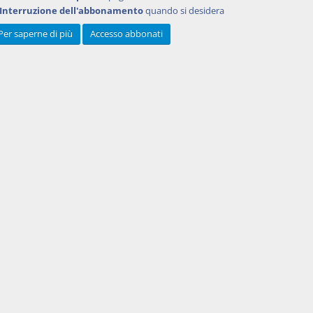
Interruzione dell'abbonamento
quando si desidera
ante. A
se il
Per saperne di più
Accesso abbonati
 cfr.
rino,
e Zatti,