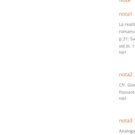
nota1
La reali
romano: 
p.31; Sa
vol.III, 
top1
nota2
Cfr. Gia
Passarel
top2
nota3
Analogam