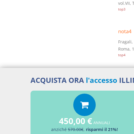
vol.VII,
top3
nota4
Fragali,
Roma, 1
top4
nota5
ACQUISTA ORA
l'accesso
ILL
Così Lum
Zatti, M
top5
450,00 €
nota6
ANNUALI
anziché
570.00€
,
risparmi il 21%!
La stes