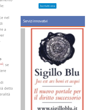
le:
Iscriviti ora
ce nel
Servizi innovativi
di
re a
ver
o
o
ta2
: se
tere
 di
ià detto
eralità