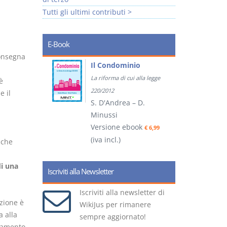
Tutti gli ultimi contributi >
E-Book
consegna
tratti
Il Condominio
La riforma di cui alla legge
è
ook
€ 5,99
220/2012
e il
S. D'Andrea – D.
Minussi
(
Versione ebook
€ 6,99
(iva incl.)
che
di una
Iscriviti alla Newsletter
Iscriviti alla newsletter di
zione è
WikiJus per rimanere
a alla
sempre aggiornato!
namento