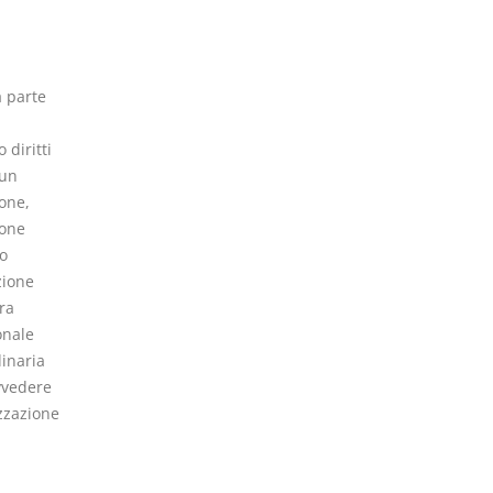
a parte
 diritti
cun
one,
ione
o
zione
ra
onale
dinaria
vvedere
zzazione