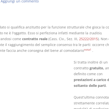
Aggiungi un commento
ato si qualifica anzitutto per la funzione strutturale che gioca la 
Rapporto e
I Singoli Con
o ne è l'oggetto. Esso si perfeziona infatti mediante la
traditio
,
relazione giuridica
D. Minussi
randosi come
contratto
reale
(Cass. Civ., Sez. III,
25222/2015
). Non 
D. Minussi
Versione eb
nte il raggiungimento del semplice consenso tra le parti: occorre ch
Versione ebook
(iva incl.)
€ 5,99
nota1
te faccia anche consegna del bene al comodatario
.
(iva incl.)
Si tratta inoltre di un
contratto
gratuito,
an
definito come con
prestazioni a carico 
soltanto delle parti
.
Quest'ultima connota
strettamente correlat
modalità di perfezio