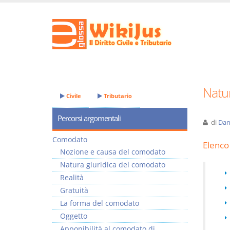
Natu
Civile
Tributario
Percorsi argomentali
di
Dan
Comodato
Elenco 
Nozione e causa del comodato
Natura giuridica del comodato
Realità
Gratuità
La forma del comodato
Oggetto
Apponibilità al comodato di