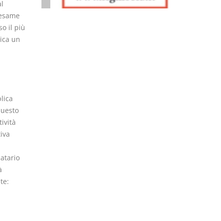
al
 esame
o il più
lica un
lica
questo
ività
iva
atario
à
te: