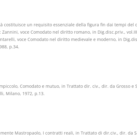
tà costituisce un requisito essenziale della figura fin dai tempi del d
Zannini, voce Comodato nel diritto romano, in Dig.disc.priv., vol.III
ntarelli, voce Comodato nel diritto medievale e moderno, in Dig.disc
1988, p.34.
mpiccolo, Comodato e mutuo, in Trattato dir. civ., dir. da Grosso e 
li, Milano, 1972, p.13.
ente Mastropaolo, I contratti reali, in Trattato di dir.civ., dir. da 