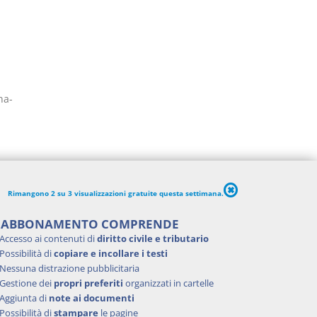
na-
Rimangono 2 su 3 visualizzazioni gratuite questa settimana.
Iudica e
'ABBONAMENTO COMPRENDE
Accesso ai contenuti di
diritto civile e tributario
Possibilità di
copiare e incollare i testi
Nessuna distrazione pubblicitaria
Gestione dei
propri preferiti
organizzati in cartelle
Aggiunta di
note ai documenti
Possibilità di
stampare
le pagine
o della