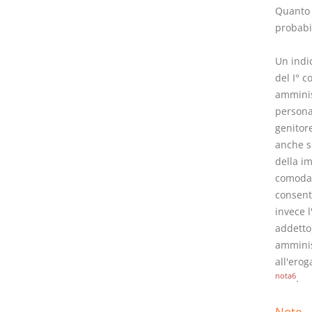
Quanto 
probabi
Un indi
del I° c
amminist
persona
genitor
anche s
della i
comoda 
consent
invece l
addetto
amminis
all'ero
nota6
.
Note