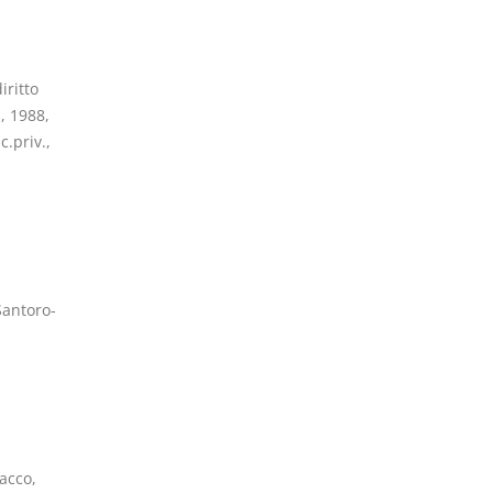
iritto
, 1988,
.priv.,
Santoro-
Sacco,