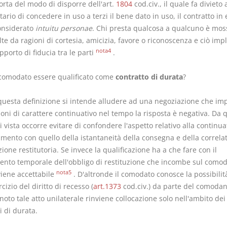
orta del modo di disporre dell'art.
1804
cod.civ., il quale fa divieto 
rio di concedere in uso a terzi il bene dato in uso, il contratto in
onsiderato
intuitu personae
. Chi presta qualcosa a qualcuno è moss
lte da ragioni di cortesia, amicizia, favore o riconoscenza e ciò imp
nota4
pporto di fiducia tra le parti
.
 comodato essere qualificato come
contratto di durata
?
questa definizione si intende alludere ad una negoziazione che imp
oni di carattere continuativo nel tempo la risposta è negativa. Da 
 vista occorre evitare di confondere l'aspetto relativo alla continuat
mento con quello della istantaneità della consegna e della correlat
ione restitutoria. Se invece la qualificazione ha a che fare con il
mento temporale dell'obbligo di restituzione che incombe sul comod
nota5
viene accettabile
. D'altronde il comodato conosce la possibilit
rcizio del diritto di recesso (
art.1373
cod.civ.) da parte del comodan
oto tale atto unilaterale rinviene collocazione solo nell'ambito dei
i di durata.