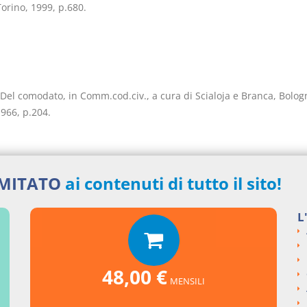
 Torino, 1999, p.680.
 Del comodato, in Comm.cod.civ., a cura di Scialoja e Branca, Bolog
966, p.204.
IMITATO
ai contenuti di tutto il sito!
inoso, I contratti tipici ed atipici, in Trattato di dir.priv., a cura di 
L
ilano, 1995, p.647.
48,00 €
MENSILI
sa conclusione si può trarre per il comodato modale. L'adempiment