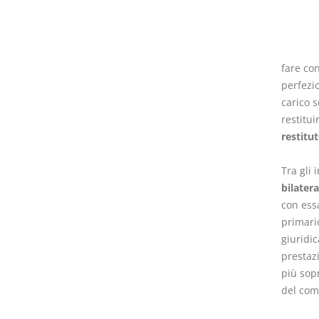
fare co
perfezi
carico 
restitui
restitut
Tra gli
bilater
con essa
primario
giuridi
prestaz
più sopr
del com