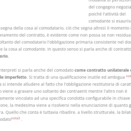
del congegno negozia
poiché l'attività del
comodante si esauris
nsegna della cosa al comodatario, ciò che segna altresì il momento 
onamento del contratto, è evidente come non possa se non residua
soltanto del comodatario l'obbligazione primaria consistente nel do
re la cosa al comodante. In questo senso si parla anche di contratt
orio
.
 interpreti si parla anche del comodato
come contratto unilaterale 
no
ale imperfetto
. Si tratta di una qualificazione inutile ed ambigua
 si intende alludere al fatto che l'obbligazione restitutoria di carat
 viene a gravare uno soltanto dei contraenti mentre l'altro non è
camente vincolato ad una specifica condotta configurabile in chiave
ione, la medesima viene a risolversi nella enunciazione di quanto g
a. Quello che conta è tuttavia ribadire, a livello strutturale, la bilat
nota3
odato
.