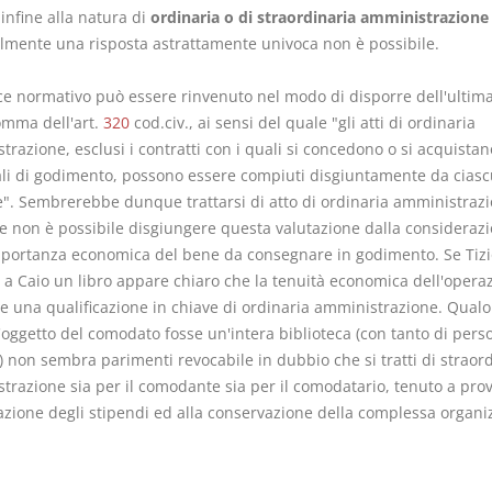
infine alla natura di
ordinaria o di straordinaria amministrazione
lmente una risposta astrattamente univoca non è possibile.
ce normativo può essere rinvenuto nel modo di disporre dell'ultim
omma dell'art.
320
cod.civ., ai sensi del quale "gli atti di ordinaria
razione, esclusi i contratti con i quali si concedono o si acquistano
li di godimento, possono essere compiuti disgiuntamente da cias
e". Sembrerebbe dunque trattarsi di atto di ordinaria amministrazi
e non è possibile disgiungere questa valutazione dalla consideraz
mportanza economica del bene da consegnare in godimento. Se Tizi
a Caio un libro appare chiaro che la tenuità economica dell'opera
e una qualificazione in chiave di ordinaria amministrazione. Qualo
'oggetto del comodato fosse un'intera biblioteca (con tanto di pers
) non sembra parimenti revocabile in dubbio che si tratti di straor
trazione sia per il comodante sia per il comodatario, tenuto a pro
gazione degli stipendi ed alla conservazione della complessa organi