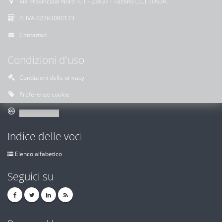
Via Provinciale Nord n. 1 - 23837 - Taceno (LC), ITALIA
P. IVA 02263080133
Contattaci
Condizioni d'uso
Condizioni della privacy
Preferenze cookie
Indice delle voci
Elenco alfabetico
Seguici su