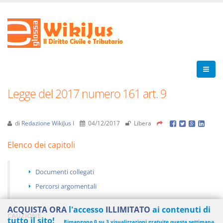
Legge del 2017 numero 161 art. 9
di
Redazione WikiJus I
04/12/2017
Libera
Elenco dei capitoli
Documenti collegati
Percorsi argomentali
ACQUISTA ORA
l'accesso
ILLIMITATO
ai contenuti di
CAUZIONE
tutto il sito!
Rimangono 0 su 3 visualizzazioni gratuite questa settimana.