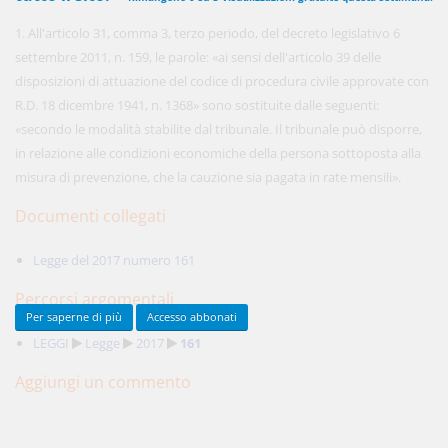
1. All'articolo 31, comma 3, terzo periodo, del decreto legislativo 6
settembre 2011, n. 159, le parole: «ai sensi dell'articolo 39 delle
450,00 €
disposizioni di attuazione del codice di procedura civile approvate con
ANNUALI
anziché
570.00€
,
risparmi il 21%!
R.D. 18 dicembre 1941, n. 1368» sono sostituite dalle seguenti:
«secondo le modalità stabilite dal tribunale. Il tribunale può disporre,
Acquista ora
in relazione alle condizioni economiche della persona sottoposta alla
misura di prevenzione, che la cauzione sia pagata in rate mensili».
Documenti collegati
48,00 €
MENSILI
Legge del 2017 numero 161
Acquista ora
Percorsi argomentali
Per saperne di più
Accesso abbonati
LEGGI
Legge
2017
161
Aggiungi un commento