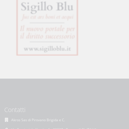
Contatti
Akros Sas di Pirovano Brigida e C.