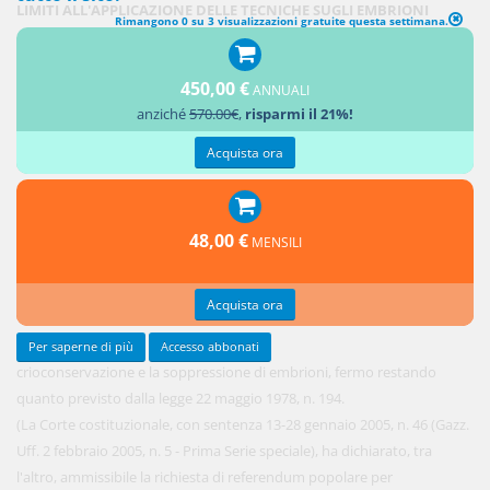
LIMITI ALL'APPLICAZIONE DELLE TECNICHE SUGLI EMBRIONI
Rimangono 0 su 3 visualizzazioni gratuite questa settimana.
1. È
450,00 €
vietata la
ANNUALI
anziché
570.00€
,
risparmi il 21%!
Acquista ora
48,00 €
MENSILI
Acquista ora
Per saperne di più
Accesso abbonati
crioconservazione e la soppressione di embrioni, fermo restando
quanto previsto dalla legge 22 maggio 1978, n. 194.
(La Corte costituzionale, con sentenza 13-28 gennaio 2005, n. 46 (Gazz.
Uff. 2 febbraio 2005, n. 5 - Prima Serie speciale), ha dichiarato, tra
l'altro, ammissibile la richiesta di referendum popolare per