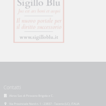
Contatti
Akros Sas di Pirovano Brigida e C.
Via Provinciale Nord n. 1 - 23837 - Taceno (LC), ITALIA