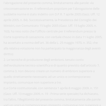
l'abrogazione del presente comma, limitatamente alle parole: «la
crioconservazione e». Il referendum popolare per l'abrogazione delle
suddette norme è stato indetto con D.P.R. 7 aprile 2005 (Gazz. Uff. 12
aprile 2005, n. 84). Successivamente, la Presidenza del Consiglio dei
Ministri, con Comunicato 15 luglio 2005 (Gazz. Uff. 15 luglio 2005, n.
163), ha reso noto che l'Ufficio centrale per il referendum presso la
Corte suprema di cassazione, con verbale chiuso in data 11 luglio 2005,
ha accertato a norma dell'art. 36 della L. 25 maggio 1970, n. 352, che
alla relativa votazione non ha partecipato la maggioranza degli aventi
diritto)
2. Le tecniche di produzione degli embrioni, tenuto conto
dell'evoluzione tecnico-scientifica e di quanto previsto dall'articolo 7,
comma 3, non devono creare un numero di embrioni superiore a
quello strettamente necessario ad un unico e contemporaneo
impianto, comunque non superiore a tre.
(La Corte costituzionale, con sentenza 1 aprile-8 maggio 2009, n. 151
(Gazz. Uff. 13 maggio 2009, n. 19 - Prima serie speciale) ha dichiarato,
tra l’altro, l'illegittimità del presente comma, limitatamente alle parole
«ad un unico e contemporaneo impianto, comunque non superiore a