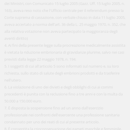
dei Ministri, con Comunicato 15 luglio 2005 (Gazz. Uff. 15 luglio 2005, n.
163), aveva reso noto che l'Ufficio centrale per il referendum presso la
Corte suprema di cassazione, con verbale chiuso in data 11 luglio 2005,
aveva accertato a norma dell'art. 36 della L. 25 maggio 1970, n. 352, che
alla relativa votazione non aveva partecipato la maggioranza degli
aventi diritto)
4. Ai fini della presente legge sulla procreazione medicalmente assistita
è vietata la riduzione embrionaria di gravidanze plurime, salvo nei casi
previsti dalla legge 22 maggio 1978, n. 194.
5. I soggetti di cui all'articolo 5 sono informati sul numero e, su loro
richiesta, sullo stato di salute degli embrioni prodotti e da trasferire
nell'utero.
6. La violazione di uno dei divieti e degli obblighi di cui ai commi
precedenti è punita con la reclusione fino a tre anni e con la multa da
50.000 a 150.000 euro.
7. È disposta la sospensione fino ad un anno dall'esercizio
professionale nei confronti dell'esercente una professione sanitaria
condannato per uno dei reati di cui al presente articolo.
8. È consentita la crioconservazione dei gameti maschile e femminile,