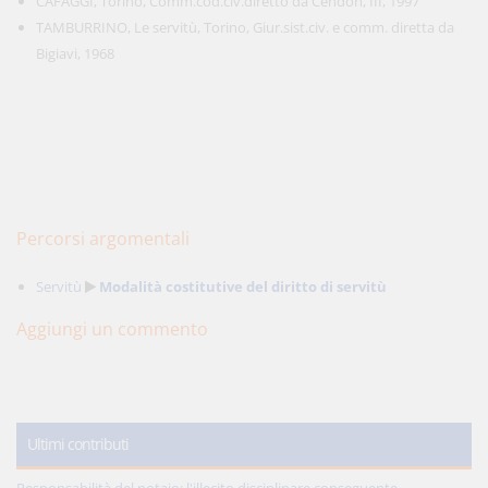
CAFAGGI, Torino, Comm.cod.civ.diretto da Cendon, III, 1997
TAMBURRINO, Le servitù, Torino, Giur.sist.civ. e comm. diretta da
Bigiavi, 1968
Percorsi argomentali
Servitù
Modalità costitutive del diritto di servitù
Aggiungi un commento
Ultimi contributi