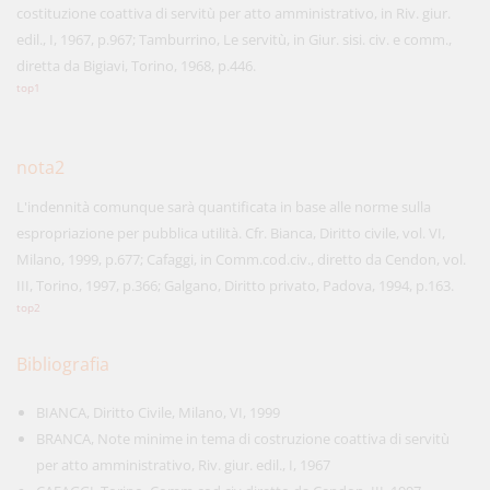
costituzione coattiva di servitù per atto amministrativo, in Riv. giur.
edil., I, 1967, p.967; Tamburrino, Le servitù, in Giur. sisi. civ. e comm.,
diretta da Bigiavi, Torino, 1968, p.446.
top1
nota2
L'indennità comunque sarà quantificata in base alle norme sulla
espropriazione per pubblica utilità. Cfr. Bianca, Diritto civile, vol. VI,
Milano, 1999, p.677; Cafaggi, in Comm.cod.civ., diretto da Cendon, vol.
III, Torino, 1997, p.366; Galgano, Diritto privato, Padova, 1994, p.163.
top2
Bibliografia
BIANCA, Diritto Civile, Milano, VI, 1999
BRANCA, Note minime in tema di costruzione coattiva di servitù
per atto amministrativo, Riv. giur. edil., I, 1967