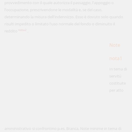
provvedimento con il quale autorizza il passaggio, l'appoggio o
l'occupazione, prescrivendone le modalità e, se del caso,
determinando la misura dell'indennizzo. Esso è dovuto solo quando
risulti impedito o limitato l'uso normale del fondo o diminuito il
nota2
reddito
.
Note
nota1
In tema di
servitù
costituite
per atto
amministrativo si confrontino p.es. Branca, Note minime in tema di