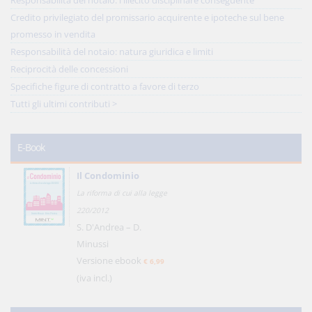
Responsabilità del notaio: l'illecito disciplinare conseguente
Credito privilegiato del promissario acquirente e ipoteche sul bene
promesso in vendita
Responsabilità del notaio: natura giuridica e limiti
Reciprocità delle concessioni
Specifiche figure di contratto a favore di terzo
Tutti gli ultimi contributi >
E-Book
Il Condominio
La riforma di cui alla legge
220/2012
S. D'Andrea – D.
Minussi
Versione ebook
€ 6,99
(iva incl.)