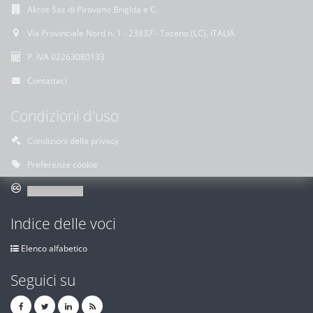
Akros Sas di Pirovano Brigida e C.
Via Provinciale Nord n. 1 - 23837 - Taceno (LC), ITALIA
P. IVA 02263080133
Contattaci
Condizioni d'uso
Condizioni della privacy
Preferenze cookie
Indice delle voci
Elenco alfabetico
Seguici su