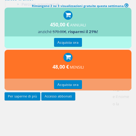
Percorsi argomentali
Rimangono 2 su 3 visualizzazioni gratuite questa settimana.
Aggiungi un commento
450,00 €
ANNUALI
anziché
570.00€
,
risparmi il 21%!
Acquista ora
L'art.
2328
cod. civ. esplicita i requisiti dell'atto costitutivo della società
per azioni. La norma è stata innovata all'esito della riforma del 2003
(nonchè per effetto del D. Lgs.
37/2004
). Essa contiene il riferimento
48,00 €
alle seguenti indicazioni, che assumeremo in separata specifica
MENSILI
considerazione:
il
Acquista ora
cognome
e il nome
Per saperne di più
Accesso abbonati
o la