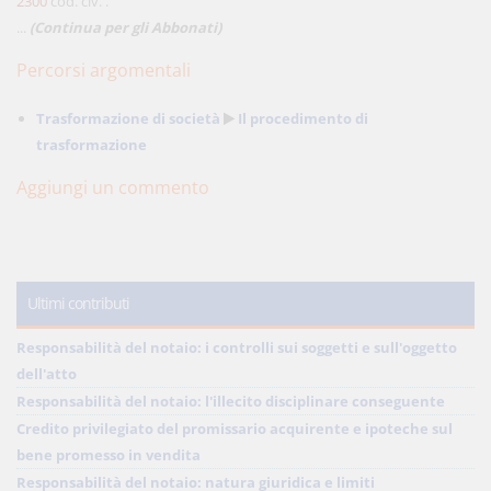
2300
cod. civ. .
...
(Continua per gli Abbonati)
Percorsi argomentali
Trasformazione di società
Il procedimento di
trasformazione
Aggiungi un commento
Ultimi contributi
Responsabilità del notaio: i controlli sui soggetti e sull'oggetto
dell'atto
Responsabilità del notaio: l'illecito disciplinare conseguente
Credito privilegiato del promissario acquirente e ipoteche sul
bene promesso in vendita
Responsabilità del notaio: natura giuridica e limiti