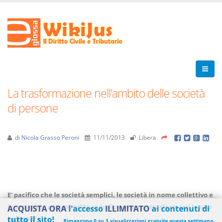
La trasformazione nell'ambito delle società
di persone
di
Nicola Grasso Peroni
11/11/2013
Libera
E' pacifico che le società semplici, le società in nome collettivo e
le società in accomandita semplice possano trasformarsi le une
ACQUISTA ORA
l'accesso
ILLIMITATO
ai contenuti di
nelle altre.
tutto il sito!
Rimangono 0 su 3 visualizzazioni gratuite questa settimana.