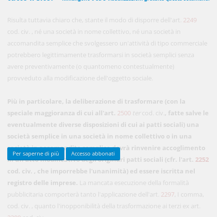
Risulta tuttavia chiaro che, stante il modo di disporre dell'art.
2249
cod. civ. , né una società in nome collettivo, né una società in
450,00 €
ANNUALI
accomandita semplice che svolgessero un'attività di tipo commerciale
anziché
570.00€
,
risparmi il 21%!
potrebbero legittimamente trasformarsi in società semplici senza
avere preventivamente (o quantomeno contestualmente)
Acquista ora
provveduto alla modificazione dell'oggetto sociale.
Più in particolare, la deliberazione di trasformare
(con la
48,00 €
MENSILI
speciale maggioranza di cui all'art.
2500
ter
cod. civ.
, fatte salve le
eventualmente diverse disposizioni di cui ai patti sociali) una
Acquista ora
società semplice in una società in nome collettivo o in una
società in accomandita semplice
dovrà rinvenire accoglimento
Per saperne di più
Accesso abbonati
in un atto modificativo degli originari patti sociali (cfr. l'art.
2252
cod. civ. , che imporrebbe l'unanimità) ed essere iscritta nel
registro delle imprese.
La mancata esecuzione della formalità
pubblicitaria comporterà tanto l'applicazione dell'art.
2297
, I comma,
cod. civ. , quanto l'inopponibilità della trasformazione ai terzi ex art.