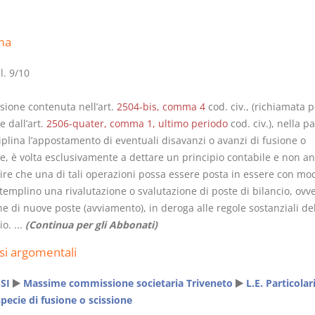
ma
l. 9/10
I Vincoli Pre
sione contenuta nell’art.
2504-bis, comma 4
cod. civ., (richiamata p
e dall’art.
2506-quater, comma 1, ultimo periodo
cod. civ.), nella pa
D. Minussi
iplina l’appostamento di eventuali disavanzi o avanzi di fusione o
Versione e
ne, è volta esclusivamente a dettare un principio contabile e non a
(iva incl.
4,19
ire che una di tali operazioni possa essere posta in essere con mod
emplino una rivalutazione o svalutazione di poste di bilancio, ovve
e di nuove poste (avviamento), in deroga alle regole sostanziali del
o. ...
(Continua per gli Abbonati)
si argomentali
SI
Massime commissione societaria Triveneto
L.E. Particolar
specie di fusione o scissione