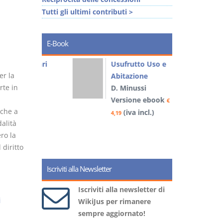
Tutti gli ultimi contributi >
E-Book
liminari
Usufrutto Uso e
er la
Abitazione
rte in
D. Minussi
book
Versione ebook
€
€
nche a
)
(iva incl.)
4,19
4
alità
ro la
 diritto
Iscriviti alla Newsletter
Iscriviti alla newsletter di
i
WikiJus per rimanere
sempre aggiornato!