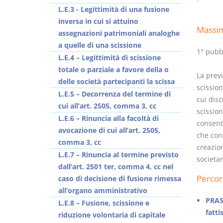
L.E.3 - Legittimità di una fusione
inversa in cui si attuino
Massi
assegnazioni patrimoniali analoghe
a quelle di una scissione
1° pubb
L.E.4 – Legittimità di scissione
totale o parziale a favore della o
La previ
delle società partecipanti la scissa
scission
L.E.5 – Decorrenza del termine di
cui disc
cui all’art. 2505, comma 3, cc
scissio
L.E.6 – Rinuncia alla facoltà di
consent
avocazione di cui all’art. 2505,
che cont
comma 3, cc
creazion
L.E.7 – Rinuncia al termine previsto
societari
dall’art. 2501 ter, comma 4, cc nel
Percor
caso di decisione di fusione rimessa
all’organo amministrativo
PRAS
L.E.8 – Fusione, scissione e
fatti
riduzione volontaria di capitale