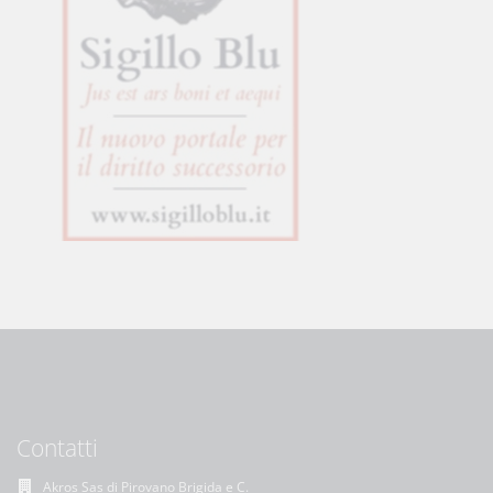
Contatti
Akros Sas di Pirovano Brigida e C.