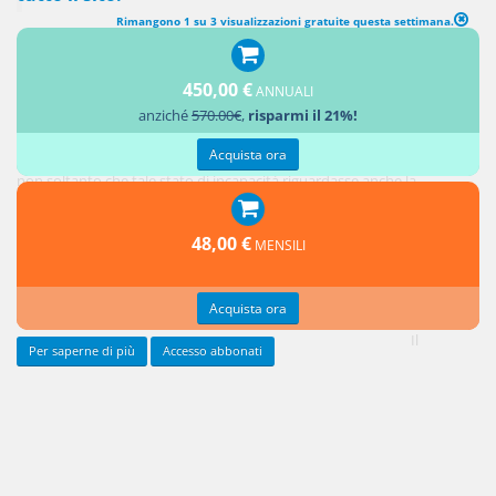
Rimangono 1 su 3 visualizzazioni gratuite questa settimana.
450,00 €
ANNUALI
L'incapacità legale segue di diritto ad una pronunzia penale di
anziché
570.00€
,
risparmi il 21%!
condanna all'ergastolo ovvero alla reclusione per un tempo non
inferiore a cinque anni. Originariamente l'
art.32
cod.pen. prevedeva
Acquista ora
non soltanto che tale stato di incapacità riguardasse anche la
testamentifazione attiva, ma addirittura che il testamento
perfezionato anteriormente alla condanna fosse nullo (cfr. II comma
48,00 €
MENSILI
art.
32
cod.pen. vecchio testo in combinazione con il previgente art.
38
cod.pen. ).
Acquista ora
Il
Per saperne di più
Accesso abbonati