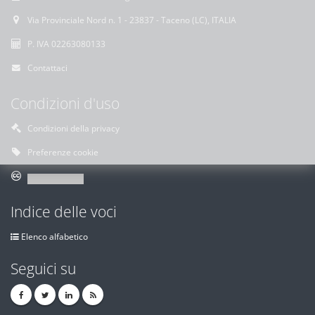
Via Provinciale Nord n. 1 - 23837 - Taceno (LC), ITALIA
P. IVA 02263080133
Contattaci
Condizioni d'uso
Condizioni della privacy
Preferenze cookie
Indice delle voci
Elenco alfabetico
Seguici su