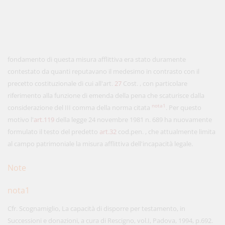
fondamento di questa misura afflittiva era stato duramente
contestato da quanti reputavano il medesimo in contrasto con il
precetto costituzionale di cui all'art.
27
Cost. , con particolare
riferimento alla funzione di emenda della pena che scaturisce dalla
nota1
considerazione del III comma della norma citata
. Per questo
motivo l'
art.119
della legge 24 novembre 1981 n. 689 ha nuovamente
formulato il testo del predetto
art.32
cod.pen. , che attualmente limita
al campo patrimoniale la misura afflittiva dell'incapacità legale.
Note
nota1
Cfr. Scognamiglio, La capacità di disporre per testamento, in
Successioni e donazioni, a cura di Rescigno, vol.I, Padova, 1994, p.692.