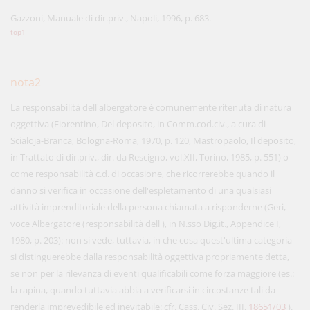
Gazzoni, Manuale di dir.priv., Napoli, 1996, p. 683.
top1
nota2
La responsabilità dell'albergatore è comunemente ritenuta di natura
oggettiva (Fiorentino, Del deposito, in Comm.cod.civ., a cura di
Scialoja-Branca, Bologna-Roma, 1970, p. 120, Mastropaolo, Il deposito,
in Trattato di dir.priv., dir. da Rescigno, vol.XII, Torino, 1985, p. 551) o
come responsabilità c.d. di occasione, che ricorrerebbe quando il
danno si verifica in occasione dell'espletamento di una qualsiasi
attività imprenditoriale della persona chiamata a risponderne (Geri,
voce Albergatore (responsabilità dell'), in N.sso Dig.it., Appendice I,
1980, p. 203): non si vede, tuttavia, in che cosa quest'ultima categoria
si distinguerebbe dalla responsabilità oggettiva propriamente detta,
se non per la rilevanza di eventi qualificabili come forza maggiore (es.:
la rapina, quando tuttavia abbia a verificarsi in circostanze tali da
renderla imprevedibile ed inevitabile: cfr. Cass. Civ. Sez. III,
18651/03
).