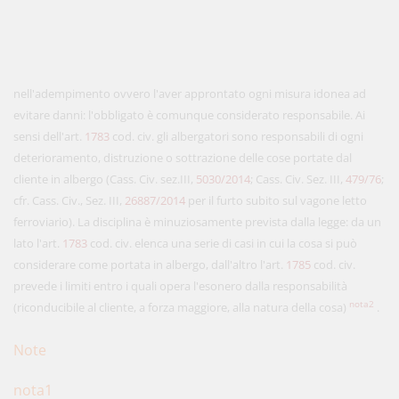
nell'adempimento ovvero l'aver approntato ogni misura idonea ad
evitare danni: l'obbligato è comunque considerato responsabile. Ai
sensi dell'art.
1783
cod. civ. gli albergatori sono responsabili di ogni
deterioramento, distruzione o sottrazione delle cose portate dal
cliente in albergo (Cass. Civ. sez.III,
5030/2014
; Cass. Civ. Sez. III,
479/76
;
cfr. Cass. Civ., Sez. III,
26887/2014
per il furto subito sul vagone letto
ferroviario). La disciplina è minuziosamente prevista dalla legge: da un
lato l'art.
1783
cod. civ. elenca una serie di casi in cui la cosa si può
considerare come portata in albergo, dall'altro l'art.
1785
cod. civ.
prevede i limiti entro i quali opera l'esonero dalla responsabilità
nota2
(riconducibile al cliente, a forza maggiore, alla natura della cosa)
.
Note
nota1