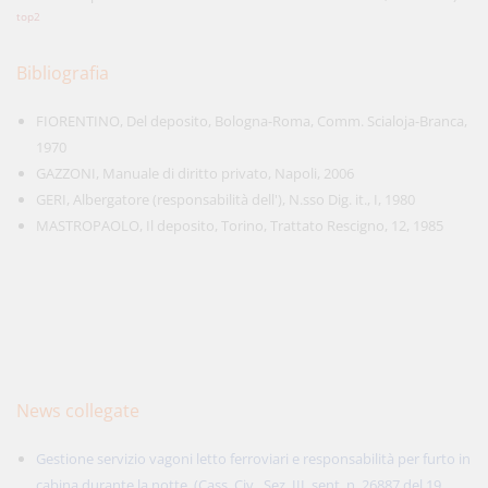
top2
Bibliografia
FIORENTINO, Del deposito, Bologna-Roma, Comm. Scialoja-Branca,
1970
GAZZONI, Manuale di diritto privato, Napoli, 2006
GERI, Albergatore (responsabilità dell'), N.sso Dig. it., I, 1980
MASTROPAOLO, Il deposito, Torino, Trattato Rescigno, 12, 1985
News collegate
Gestione servizio vagoni letto ferroviari e responsabilità per furto in
cabina durante la notte. (Cass. Civ., Sez. III, sent. n. 26887 del 19