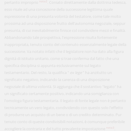
nota2
pertanto improprio
. Coniato direttamente dalla dottrina tedesca,
esso risale ad una concezione della successione legittima quale
espressione di una presunta volontà del testatore, come tale molto
prossima ad una disposizione frutto dell'autonomia negoziale, seppur
presunta, di cui inevitabilmente finisce col condividere mezzi e finalità.
Abbandonando tale prospettiva, l'espressione risulta fortemente
inappropriata, tenuto conto del contenuto essenzialmente legale della
successione. Va notato infatti che il legislatore non ha dato alla figura
dignità di istituto unitario, come si trae conferma dal fatto che una
specifica disciplina si appunta esclusivamente sul legato
testamentario. Del resto, la qualifica "
ex lege
" ha anzitutto un
significato negativo, indicando la carenza di una disposizione
negoziale di ultima volontà. Si aggiunga che il sostantivo "legato" ha
un significato certamente positivo, indicando una somiglianza con
l'omologa figura testamentaria. Il legato di fonte legale non è pertanto
tecnicamente un vero legato, condividendo con questo solo l'effetto
di produrre un acquisto di un bene o di un credito determinato. Pur
tenuto conto di queste condivisibili notazioni, è comunque preferibile
nota3
accogliere la contraria e del tutto prevalente impostazione
.