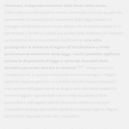
chiamata, indipendentemente dalla fonte della stessa.
D'altronde pure l'attribuzione a titolo universale è sempre qualificata
come ereditaria quand'anche scaturente dalla legge: nessuno si
immagina di denominare in modo diverso chi sia istituito erede in un
testamento e chi derivi questa sua qualità dalla chiamata ab intestato.
La questione non è meramente classificatoria:
una volta
guadagnata la sostanza di legato all'attribuzione a titolo
particolare promanante dalla legge, risulta possibile applicare
ad essa le disposizioni di legge e i principi ricavabili dalla
nota4
disciplina generale dettata in materia
. Vengono così in
considerazione, in quanto compatibili, le norme sui legati. Il legato
legittimo impone pertanto una attenta attività interpretativa ed il
meccanismo dell'applicazione analogica sarà utilizzabile qualora le
norme traggano ragione dalla natura della vocazione a titolo
particolare o dall'oggetto dell'attribuzione, viceversa non sarà
praticabile l'analogia per quelle regole che presuppongono il legato
come titolo negoziale, come atto dispositivo.