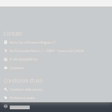
Contatti
Akros Sas di Pirovano Brigida e C.
Via Provinciale Nord n. 1 - 23837 - Taceno (LC), ITALIA
P. IVA 02263080133
Contattaci
Condizioni d'uso
Condizioni della privacy
Preferenze cookie