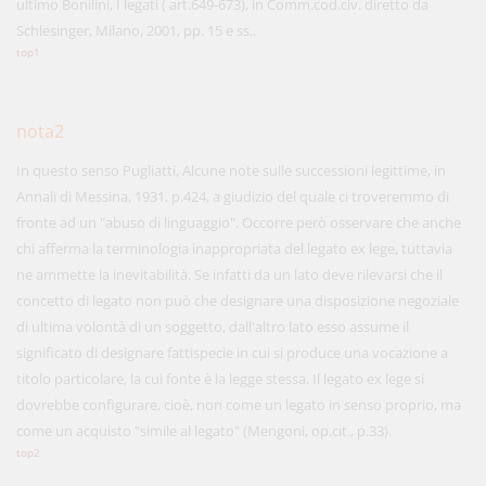
ultimo Bonilini, I legati ( art.649-673), in Comm.cod.civ. diretto da
Schlesinger, Milano, 2001, pp. 15 e ss..
top1
nota2
In questo senso Pugliatti, Alcune note sulle successioni legittime, in
Annali di Messina, 1931, p.424, a giudizio del quale ci troveremmo di
fronte ad un "abuso di linguaggio". Occorre però osservare che anche
chi afferma la terminologia inappropriata del legato ex lege, tuttavia
ne ammette la inevitabilità. Se infatti da un lato deve rilevarsi che il
concetto di legato non può che designare una disposizione negoziale
di ultima volontà di un soggetto, dall'altro lato esso assume il
significato di designare fattispecie in cui si produce una vocazione a
titolo particolare, la cui fonte è la legge stessa. Il legato ex lege si
dovrebbe configurare, cioè, non come un legato in senso proprio, ma
come un acquisto "simile al legato" (Mengoni, op.cit., p.33).
top2