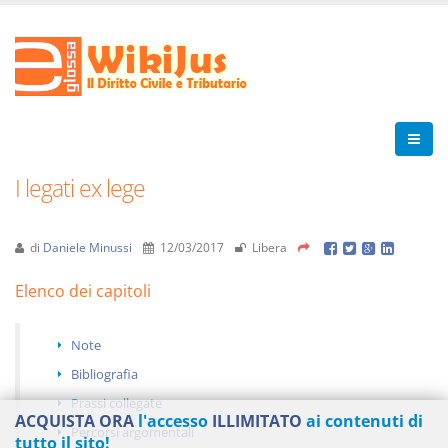
I legati ex lege
di
Daniele Minussi
12/03/2017
Libera
Elenco dei capitoli
Note
Bibliografia
Prassi collegate
ACQUISTA ORA
l'accesso
ILLIMITATO
ai contenuti di
Percorsi argomentali
tutto il sito!