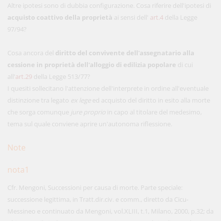
Altre ipotesi sono di dubbia configurazione. Cosa riferire dell'ipotesi di
acquisto coattivo della proprietà
ai sensi dell'
art.4
della Legge
97/94?
Cosa ancora del
diritto del convivente dell'assegnatario alla
cessione in proprietà dell'alloggio di edilizia popolare
di cui
all'
art.29
della Legge 513/77?
I quesiti sollecitano l'attenzione dell'interprete in ordine all'eventuale
distinzione tra legato
ex lege
ed acquisto del diritto in esito alla morte
che sorga comunque
jure proprio
in capo al titolare del medesimo,
tema sul quale conviene aprire un'autonoma riflessione.
Note
nota1
Cfr. Mengoni, Successioni per causa di morte. Parte speciale:
successione legittima, in Tratt.dir.civ. e comm., diretto da Cicu-
Messineo e continuato da Mengoni, vol.XLIII, t.1, Milano, 2000, p.32; da