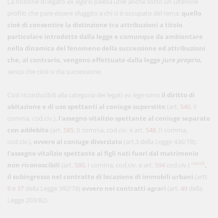
La nozione di legato
ex lege
si palesa utile anche sotto un ulteriore
profilo che pare essere sfuggito a chi si è occupato del tema:
quello
cioè di consentire la distinzione tra attribuzioni a titolo
particolare introdotte dalla legge e comunque da ambientare
nella dinamica del fenomeno della successione ed attribuzioni
che, al contrario, vengono effettuate dalla legge
jure proprio
,
senza che cioè si dia successione.
Così riconducibili alla categoria dei legati
ex lege
sono
il diritto di
abitazione e di uso spettanti al coniuge superstite
(art.
540
, II
comma, cod.civ.),
l'assegno vitalizio spettante al coniuge separato
con addebito
(art.
585
, II comma, cod.civ. e art.
548
, II comma,
cod.civ.),
ovvero al coniuge divorziato
(art.3 della Legge 436/78);
l'assegno vitalizio spettante ai figli nati fuori dal matrimonio
nota5
non riconoscibili
(art.
580
, I comma, cod.civ. e art.
594
cod.civ.)
,
il subingresso nel contratto di locazione di immobili urbani
(artt.
6
e
37
della Legge 392/78)
ovvero nei contratti agrari
(art.
49
della
Legge 203/82).