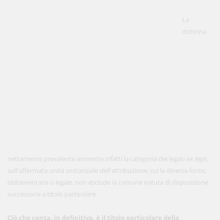
La
dottrina
nettamente prevalente ammette infatti la categoria dei legati
ex lege
,
sull'affermata unità sostanziale dell'attribuzione, cui la diversa fonte,
testamentaria o legale, non esclude la comune natura di disposizione
successoria a titolo particolare.
Ciò che conta, in definitiva, è il titolo particolare della