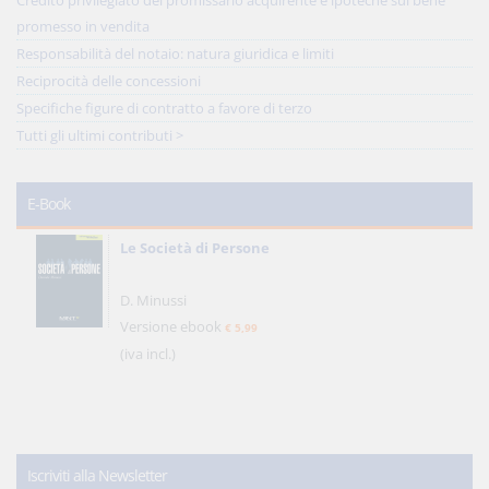
Credito privilegiato del promissario acquirente e ipoteche sul bene
promesso in vendita
Responsabilità del notaio: natura giuridica e limiti
Reciprocità delle concessioni
Specifiche figure di contratto a favore di terzo
Tutti gli ultimi contributi >
E-Book
Le Società di Persone
D. Minussi
Versione ebook
€ 5,99
(iva incl.)
Iscriviti alla Newsletter