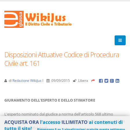
Disposizioni Attuative Codice di Procedura
Civile art. 161
di
Redazione WikiJus I
09/09/2015
Libera
GIURAMENTO DELL'ESPERTO E DELLO STIMATORE
L'esperto nominato dal giudice a norma dell'articolo 568 ultimo
comma del Codice presta giuramento di bene e fedelmente procedere
ACQUISTA ORA
l'accesso
ILLIMITATO
ai contenuti di
alle operazioni affidategli.
tutto il sito!
Rimangono 0 su 3 visualizzazioni gratuite questa settimana.