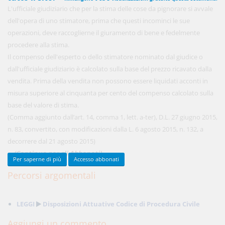
L'ufficiale giudiziario che per la stima delle cose da pignorare si avvale
dell'opera di uno stimatore, prima che questi incominci le sue
operazioni, deve raccoglierne il giuramento di bene e fedelmente
450,00 €
ANNUALI
procedere alla stima.
anziché
570.00€
,
risparmi il 21%!
Il compenso dell'esperto o dello stimatore nominato dal giudice o
dall'ufficiale giudiziario è calcolato sulla base del prezzo ricavato dalla
Acquista ora
vendita. Prima della vendita non possono essere liquidati acconti in
misura superiore al cinquanta per cento del compenso calcolato sulla
base del valore di stima.
48,00 €
MENSILI
(Comma aggiunto dall’art. 14, comma 1, lett. a-ter), D.L. 27 giugno 2015,
n. 83, convertito, con modificazioni dalla L. 6 agosto 2015, n. 132, a
Acquista ora
decorrere dal 21 agosto 2015)
...
(Continua per gli Abbonati)
Per saperne di più
Accesso abbonati
Percorsi argomentali
LEGGI
Disposizioni Attuative Codice di Procedura Civile
Aggiungi un commento