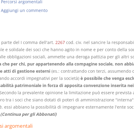
Percorsi argomentali
Aggiungi un commento
I Vincoli Preliminari
Usufrutto U
 parte del I comma dell'art.
2267
cod. civ. nel sancire la responsabi
Abitazione
e e solidale dei soci che hanno agito in nome e per conto della soc
D. Minussi
D. Minussi
lle obbligazioni sociali, ammette una deroga pattizia per gli altri s
Versione ebook
Versione e
€
ca che per chi, pur appartenendo alla compagine sociale, non abbi
(iva incl.)
(iva incl.
4,19
4,19
e atti di gestione esterni
(es.: contrattando con terzi, assumendo 
lando accordi impegnativi per la società)
è possibile che venga escl
abilità patrimoniale in forza di apposita convenzione inserita nei
Secondo la prevalente opinione la limitazione può essere prevista
ro tra i soci che siano dotati di poteri di amministrazione "interna"
è. essi abbiano la possibilità di impegnare esternamente l'ente soc
.
(Continua per gli Abbonati)
si argomentali