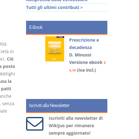
Tutti gli ultimi contributi >
E-Book
so e
Prescrizione e
lità
decadenza
ietà in
D. Minussi
oci.
Ciò
book
Versione ebook
€
€
a posto
)
(iva incl.)
4,19
5
obblighi
usa la
 patti
 anche
, senza
Iscriviti alla Newsletter
iale
Iscriviti alla newsletter di
WikiJus per rimanere
sempre aggiornato!