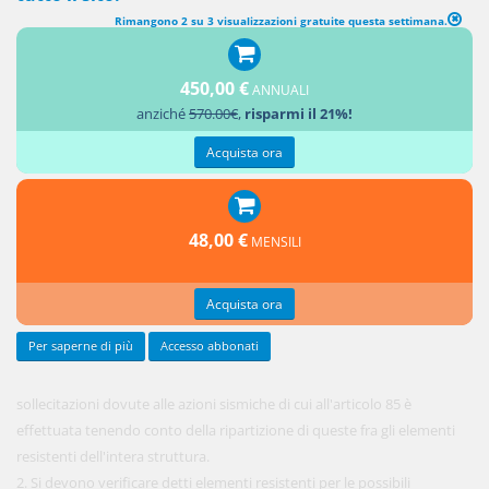
Rimangono 2 su 3 visualizzazioni gratuite questa settimana.
VERIFICA DELLE STRUTTURE (LEGGE 2 FEBBRAIO 1974, N. 64, ART.
10)
450,00 €
ANNUALI
anziché
570.00€
,
risparmi il 21%!
1. L'analisi
delle
Acquista ora
48,00 €
MENSILI
Acquista ora
Per saperne di più
Accesso abbonati
sollecitazioni dovute alle azioni sismiche di cui all'articolo 85 è
effettuata tenendo conto della ripartizione di queste fra gli elementi
resistenti dell'intera struttura.
2. Si devono verificare detti elementi resistenti per le possibili