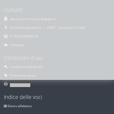
Contatti
Akros Sas di Pirovano Brigida e C.
Via Provinciale Nord n. 1 - 23837 - Taceno (LC), ITALIA
P. IVA 02263080133
Contattaci
Condizioni d'uso
Condizioni della privacy
Preferenze cookie
Indice delle voci
Elenco alfabetico