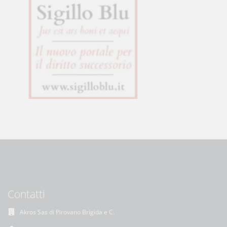
Contatti
Akros Sas di Pirovano Brigida e C.