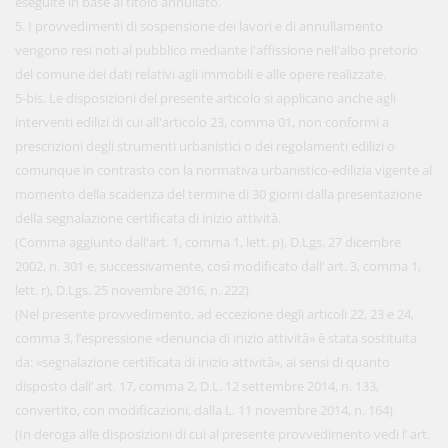
eseguite in base al titolo annullato.
5. I provvedimenti di sospensione dei lavori e di annullamento
vengono resi noti al pubblico mediante l'affissione nell'albo pretorio
del comune dei dati relativi agli immobili e alle opere realizzate.
5-bis. Le disposizioni del presente articolo si applicano anche agli
interventi edilizi di cui all'articolo 23, comma 01, non conformi a
prescrizioni degli strumenti urbanistici o dei regolamenti edilizi o
comunque in contrasto con la normativa urbanistico-edilizia vigente al
momento della scadenza del termine di 30 giorni dalla presentazione
della segnalazione certificata di inizio attività.
(Comma aggiunto dall'art. 1, comma 1, lett. p), D.Lgs. 27 dicembre
2002, n. 301 e, successivamente, così modificato dall’ art. 3, comma 1,
lett. r), D.Lgs. 25 novembre 2016, n. 222)
(Nel presente provvedimento, ad eccezione degli articoli 22, 23 e 24,
comma 3, l’espressione «denuncia di inizio attività» è stata sostituita
da: «segnalazione certificata di inizio attività», ai sensi di quanto
disposto dall’ art. 17, comma 2, D.L. 12 settembre 2014, n. 133,
convertito, con modificazioni, dalla L. 11 novembre 2014, n. 164)
(In deroga alle disposizioni di cui al presente provvedimento vedi l’ art.