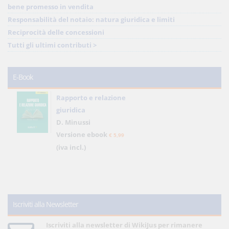
bene promesso in vendita
Responsabilità del notaio: natura giuridica e limiti
Reciprocità delle concessioni
Tutti gli ultimi contributi >
E-Book
Rapporto e relazione
giuridica
D. Minussi
Versione ebook
€ 5,99
(iva incl.)
Iscriviti alla Newsletter
Iscriviti alla newsletter di WikiJus per rimanere