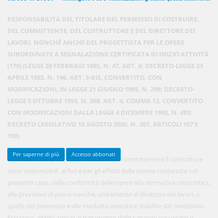
RESPONSABILITÀ DEL TITOLARE DEL PERMESSO DI COSTRUIRE,
DEL COMMITTENTE, DEL COSTRUTTORE E DEL DIRETTORE DEI
450,00 €
ANNUALI
LAVORI, NONCHÉ ANCHE DEL PROGETTISTA PER LE OPERE
anziché
570.00€
,
risparmi il 21%!
SUBORDINATE A SEGNALAZIONE CERTIFICATA DI INIZIO ATTIVITÀ
(179) (LEGGE 28 FEBBRAIO 1985, N. 47, ART. 6; DECRETO-LEGGE 23
Acquista ora
APRILE 1985, N. 146, ART. 5-BIS, CONVERTITO, CON
MODIFICAZIONI, IN LEGGE 21 GIUGNO 1985, N. 298; DECRETO-
LEGGE 5 OTTOBRE 1993, N. 398, ART. 4, COMMA 12, CONVERTITO
48,00 €
MENSILI
CON MODIFICAZIONI DALLA LEGGE 4 DICEMBRE 1993, N. 493;
DECRETO LEGISLATIVO 18 AGOSTO 2000, N. 267, ARTICOLI 107 E
109)
Acquista ora
Per saperne di più
Accesso abbonati
1. Il titolare del permesso di costruire, il committente e il costruttore
sono responsabili, ai fini e per gli effetti delle norme contenute nel
presente capo, della conformità delle opere alla normativa urbanistica,
alle previsioni di piano nonché, unitamente al direttore dei lavori, a
quelle del permesso e alle modalità esecutive stabilite dal medesimo.
Essi sono, altresì, tenuti al pagamento delle sanzioni pecuniarie e