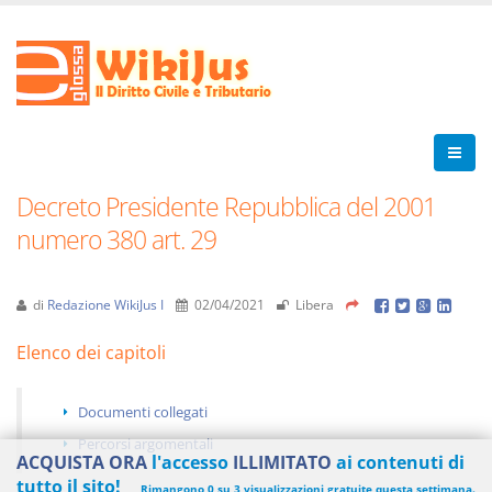
Decreto Presidente Repubblica del 2001
numero 380 art. 29
di
Redazione WikiJus I
02/04/2021
Libera
Elenco dei capitoli
Documenti collegati
Percorsi argomentali
ACQUISTA ORA
l'accesso
ILLIMITATO
ai contenuti di
tutto il sito!
Rimangono 0 su 3 visualizzazioni gratuite questa settimana.