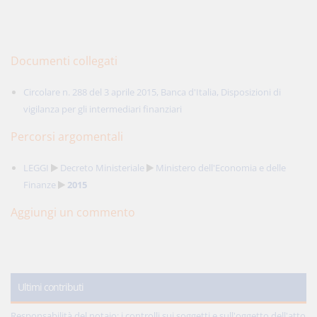
Documenti collegati
Circolare n. 288 del 3 aprile 2015, Banca d'Italia, Disposizioni di
vigilanza per gli intermediari finanziari
Percorsi argomentali
LEGGI
Decreto Ministeriale
Ministero dell'Economia e delle
Finanze
2015
Aggiungi un commento
Ultimi contributi
Responsabilità del notaio: i controlli sui soggetti e sull'oggetto dell'atto