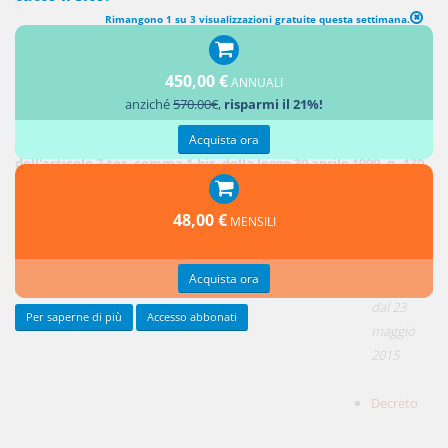
Rimangono 1 su 3 visualizzazioni gratuite questa settimana.
DM Ministero dell'Economia e delle Finanze, 2 aprile 2015, n. 53,
450,00 €
ANNUALI
Regolamento recante norme in materia di intermediari
anziché
570.00€
,
risparmi il 21%!
finanziari in attuazione degli articoli 106, comma 3, 112, comma
3, e 114 del decreto legislativo 1° settembre 1993, n. 385, nonché
Acquista ora
dell'articolo 7-ter, comma 1-bis, della legge 30 aprile 1999, n. 130
(G.U. 8
maggio
48,00 €
MENSILI
2015, n.
105)
Acquista ora
in vigore
dal 23
Per saperne di più
Accesso abbonati
maggio
2015
Decreto