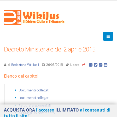
Decreto Ministeriale del 2 aprile 2015
di
Redazione WikiJus I
26/05/2015
Libera
Elenco dei capitoli
Documenti collegati
Documenti collegati
Percorsi argomentali
ACQUISTA ORA
l'accesso
ILLIMITATO
ai contenuti di
Aggiungi un commento
tutto il sito!