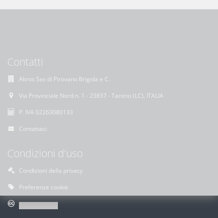
Contatti
Akros Sas di Pirovano Brigida e C.
Via Provinciale Nord n. 1 - 23837 - Taceno (LC), ITALIA
P. IVA 02263080133
Contattaci
Condizioni d'uso
Condizioni della privacy
Preferenze cookie