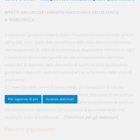
EFFETTI DELL'ACCERTAMENTO GIUDIZIARIO DELLO STATO
D'INSOLVENZA
450,00 €
ANNUALI
anziché
570.00€
,
risparmi il 21%!
1. Accertato giudizialmente lo stato d'insolvenza a norma degli articoli
297 e 298, sono applicabili, con effetto dalla data del provvedimento
Acquista ora
che ha accertato lo stato di insolvenza, le disposizioni del titolo V, capo
I, sezione IV, anche nei riguardi dei soci a responsabilità illimitata,
sostituito al deposito della domanda di apertura della liquidazione
48,00 €
MENSILI
giudiziale il deposito della domanda per l'accertamento dello stato di
insolvenza.
2. L'esercizio delle azioni di revoca degli atti compiuti in frode dei
Acquista ora
creditori compete al commissario liquidatore. Il termine di decadenza
Per saperne di più
Accesso abbonati
di cui all'articolo 170 decorre dalla data del provvedimento di nomina
del commissario liquidatore, se successivo al provvedimento che
accerta lo stato di insolvenza. ...
(Continua per gli Abbonati)
Percorsi argomentali