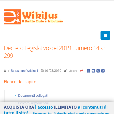
Decreto Legislativo del 2019 numero 14 art.
299
di
Redazione WikiJus I
06/03/2019
Libera
Elenco dei capitoli
Documenti collegati
Percorsi argomentali
ACQUISTA ORA
l'accesso
ILLIMITATO
ai contenuti di
tutto il sito!
Rimangono 0 su 3 visualizzazioni gratuite questa settimana.