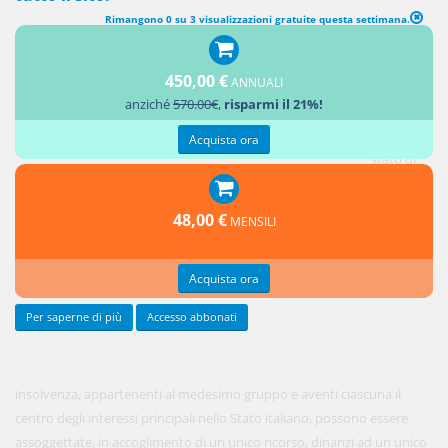
Rimangono 0 su 3 visualizzazioni gratuite questa settimana.
CAPO II Procedura unitaria di liquidazione giudiziale
(LIQUIDAZIONE GIUDIZIALE DI GRUPPO)
450,00 €
ANNUALI
anziché
570.00€
,
risparmi il 21%!
1. Più
imprese in
Acquista ora
stato di
48,00 €
MENSILI
Acquista ora
Per saperne di più
Accesso abbonati
insolvenza, appartenenti al medesimo gruppo e aventi ciascuna il
centro degli interessi principali nello Stato italiano, possono essere
assoggettate, in accoglimento di un unico ricorso, dinanzi ad un unico