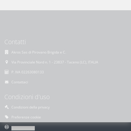
Contatti
Akros Sas di Pirovano Brigida e C.
Via Provinciale Nord n. 1 - 23837 - Taceno (LC), ITALIA
P. IVA 02263080133
Contattaci
Condizioni d'uso
Condizioni della privacy
Preferenze cookie