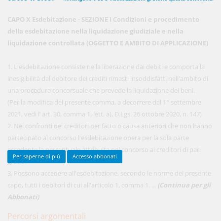
CAPO X Esdebitazione - SEZIONE I Condizioni e procedimento
della esdebitazione nella liquidazione giudiziale e nella
450,00 €
ANNUALI
liquidazione controllata (OGGETTO E AMBITO DI APPLICAZIONE)
anziché
570.00€
,
risparmi il 21%!
1. L'esdebitazione consiste nella liberazione dai debiti e comporta la
Acquista ora
inesigibilità dal debitore dei crediti rimasti insoddisfatti nell'ambito di
una procedura concorsuale che prevede la liquidazione dei beni.
(Per la modifica del presente comma, a decorrere dal 1° settembre
48,00 €
MENSILI
2021, vedi l’ art. 30, comma 1, lett. a), D.Lgs. 26 ottobre 2020, n. 147)
2. Nei confronti dei creditori per fatto o causa anteriori che non hanno
partecipato al concorso l'esdebitazione opera per la sola parte
Acquista ora
eccedente la percentuale attribuita nel concorso ai creditori di pari
Per saperne di più
Accesso abbonati
grado.
3. Possono accedere all'esdebitazione, secondo le norme del presente
capo, tutti i debitori di cui all'articolo 1, comma 1. ...
(Continua per gli
Abbonati)
Percorsi argomentali