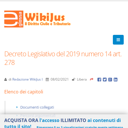
Decreto Legislativo del 2019 numero 14 art.
278
di
Redazione WikiJus I
08/02/2021
Libera
Elenco dei capitoli
Documenti collegati
Percorsi argomentali
ACQUISTA ORA
l'accesso
ILLIMITATO
ai contenuti di
tutto il sito!
Rimangono 0 su 3 visualizzazioni gratuite questa settimana.