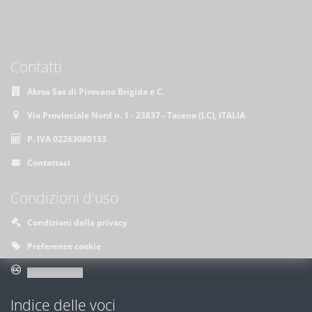
Contatti
Akros Sas di Pirovano Brigida e C.
Via Provinciale Nord n. 1 - 23837 - Taceno (LC), ITALIA
P. IVA 02263080133
Contattaci
Condizioni d'uso
Condizioni della privacy
Preferenze cookie
Indice delle voci