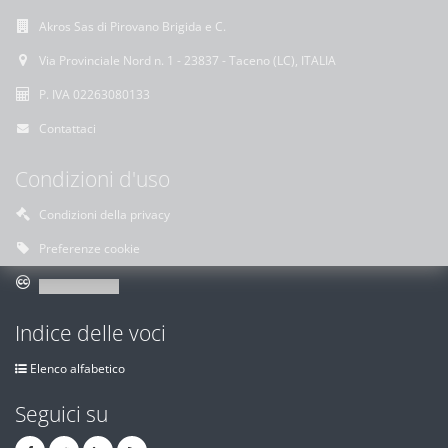
Akros Sas di Pirovano Brigida e C.
Via Provinciale Nord n. 1 - 23837 - Taceno (LC), ITALIA
P. IVA 02263080133
Contattaci
Condizioni d'uso
Condizioni della privacy
Preferenze cookie
Indice delle voci
Elenco alfabetico
Seguici su