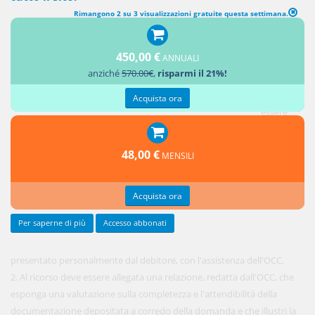
Rimangono 2 su 3 visualizzazioni gratuite questa settimana.
DOMANDA DEL DEBITORE
450,00 €
ANNUALI
1. Il
anziché
570.00€
,
risparmi il 21%!
ricorso
può
Acquista ora
essere
48,00 €
MENSILI
Acquista ora
Per saperne di più
Accesso abbonati
presentato personalmente dal debitore, con l'assistenza dell'OCC.
2. Al ricorso deve essere allegata una relazione, redatta dall'OCC, che
esponga una valutazione sulla completezza e l'attendibilità della
documentazione depositata a corredo della domanda e che illustri la