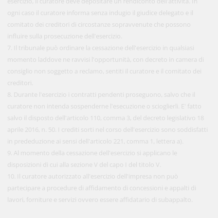
esercizio, il curatore deve depositare un rendiconto dell'attività. In
ogni caso il curatore informa senza indugio il giudice delegato e il
comitato dei creditori di circostanze sopravvenute che possono
influire sulla prosecuzione dell'esercizio.
7. Il tribunale può ordinare la cessazione dell'esercizio in qualsiasi
momento laddove ne ravvisi l'opportunità, con decreto in camera di
consiglio non soggetto a reclamo, sentiti il curatore e il comitato dei
creditori.
8. Durante l'esercizio i contratti pendenti proseguono, salvo che il
curatore non intenda sospenderne l'esecuzione o scioglierli. E' fatto
salvo il disposto dell'articolo 110, comma 3, del decreto legislativo 18
aprile 2016, n. 50. I crediti sorti nel corso dell'esercizio sono soddisfatti
in prededuzione ai sensi dell'articolo 221, comma 1, lettera a).
9. Al momento della cessazione dell'esercizio si applicano le
disposizioni di cui alla sezione V del capo I del titolo V.
10. Il curatore autorizzato all'esercizio dell'impresa non può
partecipare a procedure di affidamento di concessioni e appalti di
lavori, forniture e servizi ovvero essere affidatario di subappalto.