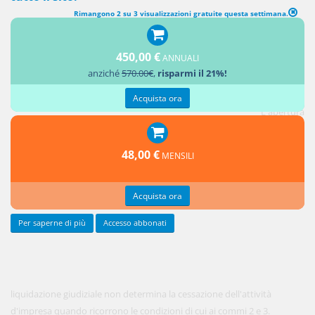
Rimangono 2 su 3 visualizzazioni gratuite questa settimana.
CAPO IV Esercizio dell'impresa e liquidazione dell'attivo -
SEZIONE I Disposizioni generali (ESERCIZIO DELL'IMPRESA DEL
450,00 €
ANNUALI
DEBITORE)
anziché
570.00€
,
risparmi il 21%!
1.
Acquista ora
L'apertura
della
48,00 €
MENSILI
Acquista ora
Per saperne di più
Accesso abbonati
liquidazione giudiziale non determina la cessazione dell'attività
d'impresa quando ricorrono le condizioni di cui ai commi 2 e 3.