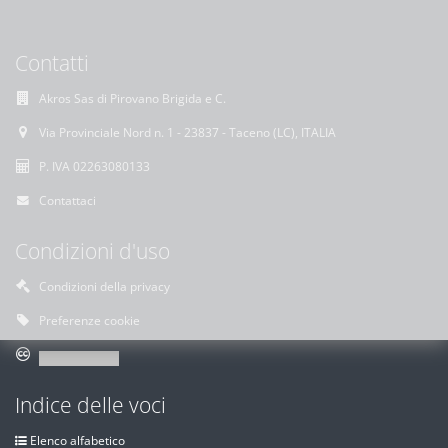
Contatti
Akros Sas di Pirovano Brigida e C.
Via Provinciale Nord n. 1 - 23837 - Taceno (LC), ITALIA
P. IVA 02263080133
Contattaci
Condizioni d'uso
Condizioni della privacy
Preferenze cookie
Indice delle voci
Elenco alfabetico