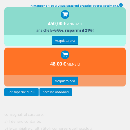
Rimangono 1 su 3 visualizzazioni gratuite questa settimana.
CONSEGNA DEL DENARO, TITOLI, SCRITTURE CONTABILI E DI
ALTRA DOCUMENTAZIONE
450,00 €
ANNUALI
anziché
570.00€
,
risparmi il 21%!
1. Devono
essere
Acquista ora
48,00 €
MENSILI
Acquista ora
Per saperne di più
Accesso abbonati
consegnati al curatore:
a) il denaro contante;
b) le cambiali e gli altri titoli, compresi quelli scaduti;