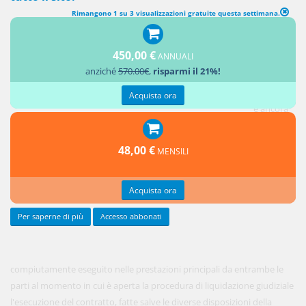
Rimangono 1 su 3 visualizzazioni gratuite questa settimana.
SEZIONE V Effetti della liquidazione giudiziale sui rapporti
giuridici pendenti (RAPPORTI PENDENTI)
450,00 €
ANNUALI
anziché
570.00€
,
risparmi il 21%!
1. Se un
contratto
Acquista ora
è ancora
ineseguito
o non
48,00 €
MENSILI
Acquista ora
Per saperne di più
Accesso abbonati
compiutamente eseguito nelle prestazioni principali da entrambe le
parti al momento in cui è aperta la procedura di liquidazione giudiziale
l'esecuzione del contratto, fatte salve le diverse disposizioni della